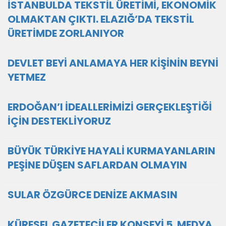
İSTANBULDA TEKSTİL ÜRETİMİ, EKONOMİK
OLMAKTAN ÇIKTI. ELAZIĞ’DA TEKSTİL
ÜRETİMDE ZORLANIYOR
DEVLET BEYİ ANLAMAYA HER KİŞİNİN BEYNİ
YETMEZ
ERDOĞAN’I İDEALLERİMİZİ GERÇEKLEŞTİĞİ
İÇİN DESTEKLİYORUZ
BÜYÜK TÜRKİYE HAYALİ KURMAYANLARIN
PEŞİNE DÜŞEN SAFLARDAN OLMAYIN
SULAR ÖZGÜRCE DENİZE AKMASIN
KÜRESEL GAZETECİLER KONSEYİ 5. MEDYA