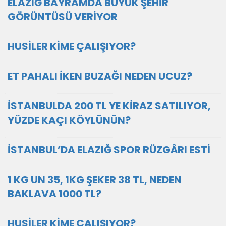
ELAZIĞ BAYRAMDA BÜYÜK ŞEHİR
GÖRÜNTÜSÜ VERİYOR
HUSİLER KİME ÇALIŞIYOR?
ET PAHALI İKEN BUZAĞI NEDEN UCUZ?
İSTANBULDA 200 TL YE KİRAZ SATILIYOR,
YÜZDE KAÇI KÖYLÜNÜN?
İSTANBUL’DA ELAZIĞ SPOR RÜZGÂRI ESTİ
1 KG UN 35, 1KG ŞEKER 38 TL, NEDEN
BAKLAVA 1000 TL?
HUSİLER KİME ÇALIŞIYOR?