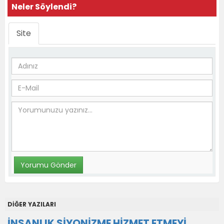
Neler Söylendi?
Site
DİĞER YAZILARI
İNSANLIK SİYONİZME HİZMET ETMEYİ