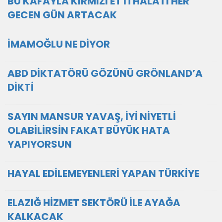
BU KAFAYLA KIRMIZI ET İTHALATI HER
GECEN GÜN ARTACAK
İMAMOĞLU NE DİYOR
ABD DİKTATÖRÜ GÖZÜNÜ GRÖNLAND’A
DİKTİ
SAYIN MANSUR YAVAŞ, İYİ NİYETLİ
OLABİLİRSİN FAKAT BÜYÜK HATA
YAPIYORSUN
HAYAL EDİLEMEYENLERİ YAPAN TÜRKİYE
ELAZIĞ HİZMET SEKTÖRÜ İLE AYAĞA
KALKACAK