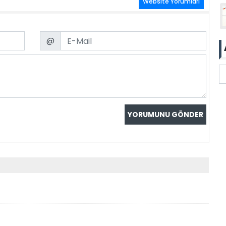
Website Yorumları
Email
@