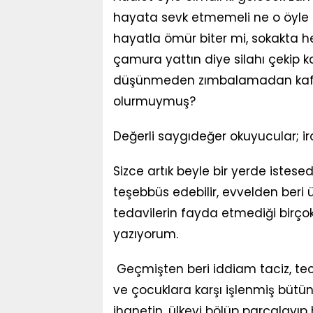
hayata sevk etmemeli ne o öyle s
hayatla ömür biter mi, sokakta he
çamura yattın diye silahı çekip kar
düşünmeden zımbalamadan kaf
olurmuymuş?
Değerli saygıdeğer okuyucular; iro
Sizce artık beyle bir yerde istes
teşebbüs edebilir, evvelden beri 
tedavilerin fayda etmediği birço
yazıyorum.
Geçmişten beri iddiam taciz, teca
ve çocuklara karşı işlenmiş bütü
ihanetin, ülkeyi bölüp parçalayıp