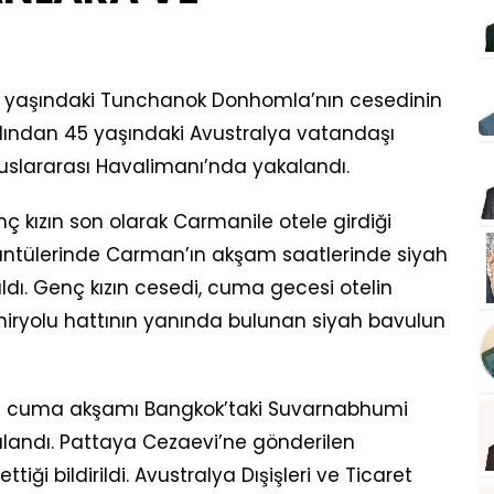
7 yaşındaki Tunchanok Donhomla’nın cesedinin
rdından 45 yaşındaki Avustralya vatandaşı
lararası Havalimanı’nda yakalandı.
nç kızın son olarak Carmanile otele girdiği
rüntülerinde Carman’ın akşam saatlerinde siyah
rıldı. Genç kızın cesedi, cuma gecesi otelin
miryolu hattının yanında bulunan siyah bavulun
’ın cuma akşamı Bangkok’taki Suvarnabhumi
alandı. Pattaya Cezaevi’ne gönderilen
ği bildirildi. Avustralya Dışişleri ve Ticaret