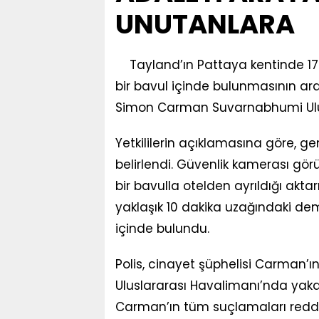
UNUTANLARA
Tayland’ın Pattaya kentinde 1
bir bavul içinde bulunmasının a
Simon Carman Suvarnabhumi Ulus
Yetkililerin açıklamasına göre, ge
belirlendi. Güvenlik kamerası gö
bir bavulla otelden ayrıldığı akta
yaklaşık 10 dakika uzağındaki de
içinde bulundu.
Polis, cinayet şüphelisi Carman
Uluslararası Havalimanı’nda yak
Carman’ın tüm suçlamaları reddetti