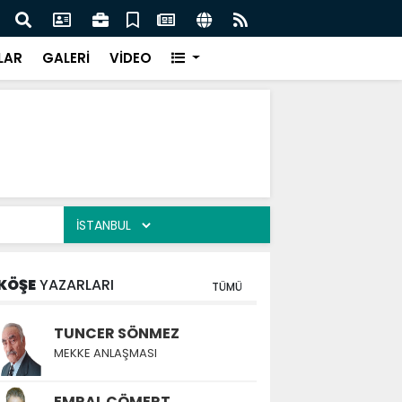
cilik yasası taslağını Bakan Gürlek'e sundu
Elazı
LAR
GALERİ
VİDEO
KÖŞE
YAZARLARI
TÜMÜ
TUNCER SÖNMEZ
MEKKE ANLAŞMASI
EMRAL CÖMERT