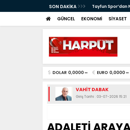
tbolcusu Haluk Erdem vefat etti
SON DAKİKA
Tayfun Spor’dan N
GÜNCEL
EKONOMİ
SİYASET
DOLAR
0,0000
EURO
0,0000
VAHİT DABAK
Giriş Tarihi : 03-07-2026 15:21
ADALETİ ARAY