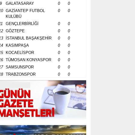
9
GALATASARAY
0
0
10
GAZİANTEP FUTBOL
0
0
KULÜBÜ
11
GENÇLERBİRLİĞİ
0
0
12
GÖZTEPE
0
0
13
İSTANBUL BAŞAKŞEHİR
0
0
14
KASIMPAŞA
0
0
15
KOCAELİSPOR
0
0
16
TÜMOSAN KONYASPOR
0
0
17
SAMSUNSPOR
0
0
18
TRABZONSPOR
0
0