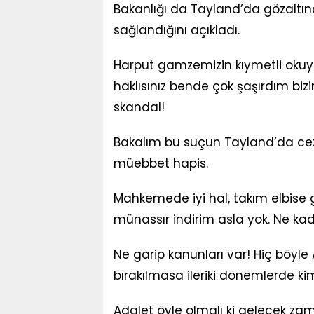
Bakanlığı da Tayland’da gözaltı
sağlandığını açıkladı.
Harput gamzemizin kıymetli okuyuc
haklısınız bende çok şaşırdım b
skandal!
Bakalım bu suçun Tayland’da ceza
müebbet hapis.
Mahkemede iyi hal, takım elbise gi
münassır indirim asla yok. Ne kad
Ne garip kanunları var! Hiç böyl
bırakılmasa ileriki dönemlerde ki
Adalet öyle olmalı ki gelecek za