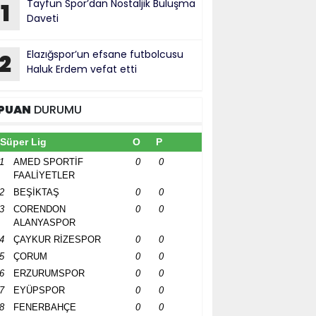
Tayfun Spor’dan Nostaljik Buluşma
1
Daveti
Elazığspor’un efsane futbolcusu
2
Haluk Erdem vefat etti
PUAN
DURUMU
Süper Lig
O
P
1
AMED SPORTİF
0
0
FAALİYETLER
2
BEŞİKTAŞ
0
0
3
CORENDON
0
0
ALANYASPOR
4
ÇAYKUR RİZESPOR
0
0
5
ÇORUM
0
0
6
ERZURUMSPOR
0
0
7
EYÜPSPOR
0
0
8
FENERBAHÇE
0
0