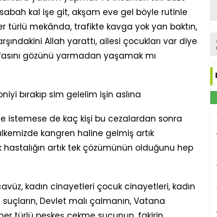
abah kal işe git, akşam eve gel böyle rutinle
r türlü mekânda, trafikte kavga yok yan baktın,
şındakini Allah yarattı, ailesi çocukları var diye
asını gözünü yarmadan yaşamak mı
niyi bırakıp sim gelelim işin aslına
ede istemese de kaç kişi bu cezalardan sonra
ülkemizde kangren haline gelmiş artık
k hastalığın artık tek çözümünün olduğunu hep
vüz, kadın cinayetleri çocuk cinayetleri, kadın
n suçların, Devlet malı çalmanın, Vatana
 her türlü peşkeş çekme suçunun, fakirin