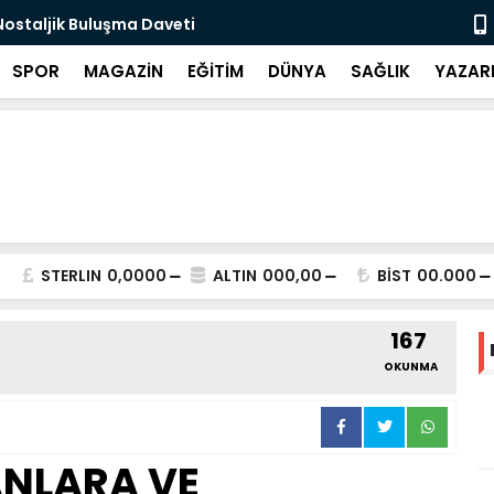
ostaljik Buluşma Daveti
Dim, gazete
SPOR
MAGAZİN
EĞİTİM
DÜNYA
SAĞLIK
YAZAR
STERLIN
0,0000
ALTIN
000,00
BİST
00.000
167
OKUNMA
ANLARA VE