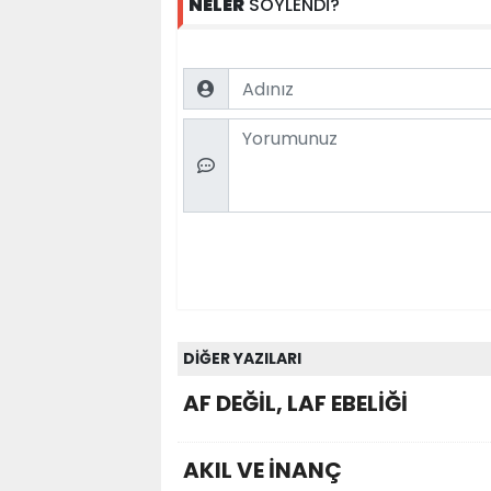
NELER
SÖYLENDİ?
Name
Comment
DİĞER YAZILARI
AF DEĞİL, LAF EBELİĞİ
AKIL VE İNANÇ