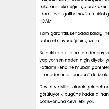
fukaranın ekmeğini çalarak üzerin
İdam, evet galiba sözün tesirini
‘’İDAM’
Tam garantili, sehpada kaldığı her
daha etkileyeceği bir çözüm.
Bu noktada el alem ne der boş ve
yapıyor sen neden niçin diyebiliyo
katliamı kendine mübah görenler
ısrar ederlerse ‘’pardon’’ deriz olur
Devlet ve Millet olarak gelecek n
görülüyor ki bugüne kadar alınan t
pozisyonuna çevrilebiliyor.