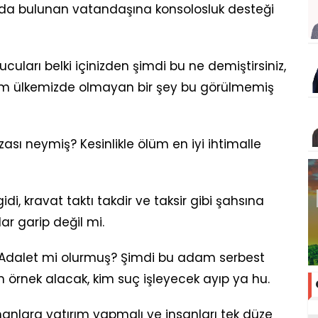
nda bulunan vatandaşına konsolosluk desteği
uları belki içinizden şimdi bu ne demiştirsiniz,
izim ülkemizde olmayan bir şey bu görülmemiş
sı neymiş? Kesinlikle ölüm en iyi ihtimalle
di, kravat taktı takdir ve taksir gibi şahsına
ar garip değil mi.
e Adalet mi olurmuş? Şimdi bu adam serbest
m örnek alacak, kim suç işleyecek ayıp ya hu.
manlara yatırım yapmalı ve insanları tek düze