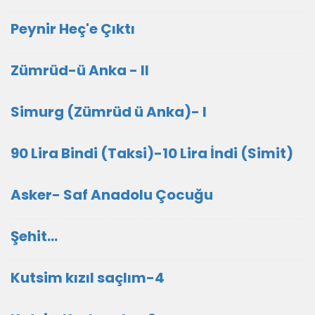
Peynir Heç'e Çıktı
Zümrüd-ü Anka - II
Simurg (Zümrüd ü Anka)- I
90 Lira Bindi (Taksi)-10 Lira İndi (Simit)
Asker- Saf Anadolu Çocuğu
Şehit...
Kutsim kızıl saçlım-4