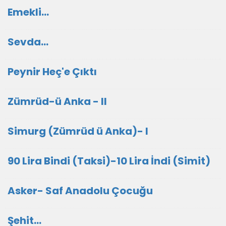
Emekli...
Sevda...
Peynir Heç'e Çıktı
Zümrüd-ü Anka - II
Simurg (Zümrüd ü Anka)- I
90 Lira Bindi (Taksi)-10 Lira İndi (Simit)
Asker- Saf Anadolu Çocuğu
Şehit...