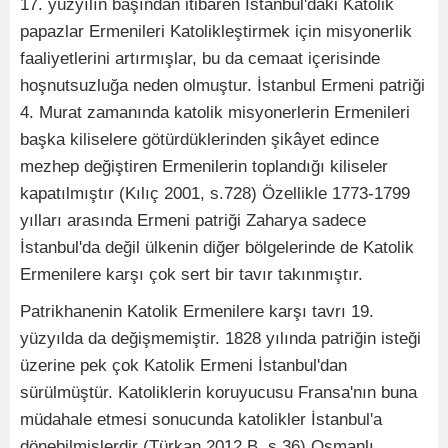
17. yüzyılın başından itibaren İstanbul'daki Katolik
papazlar Ermenileri Katolikleştirmek için misyonerlik
faaliyetlerini artırmışlar, bu da cemaat içerisinde
hoşnutsuzluğa neden olmuştur. İstanbul Ermeni patriği
4. Murat zamanında katolik misyonerlerin Ermenileri
başka kiliselere götürdüklerinden şikâyet edince
mezhep değiştiren Ermenilerin toplandığı kiliseler
kapatılmıştır (Kılıç 2001, s.728) Özellikle 1773-1799
yılları arasında Ermeni patriği Zaharya sadece
İstanbul'da değil ülkenin diğer bölgelerinde de Katolik
Ermenilere karşı çok sert bir tavır takınmıştır.
Patrikhanenin Katolik Ermenilere karşı tavrı 19.
yüzyılda da değişmemiştir. 1828 yılında patriğin isteği
üzerine pek çok Katolik Ermeni İstanbul'dan
sürülmüştür. Katoliklerin koruyucusu Fransa'nın buna
müdahale etmesi sonucunda katolikler İstanbul'a
dönebilmişlerdir (Türkan 2012 B, s.36) Osmanlı