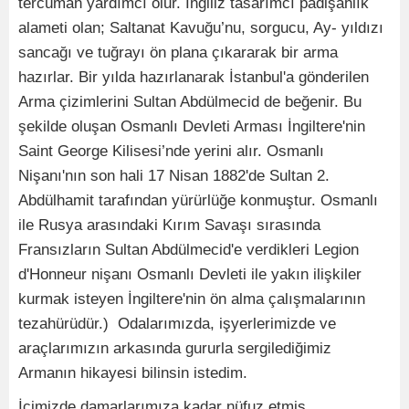
tercüman yardımcı olur. İngiliz tasarımcı padişahlık
alameti olan; Saltanat Kavuğu’nu, sorgucu, Ay- yıldızı
sancağı ve tuğrayı ön plana çıkararak bir arma
hazırlar. Bir yılda hazırlanarak İstanbul'a gönderilen
Arma çizimlerini Sultan Abdülmecid de beğenir. Bu
şekilde oluşan Osmanlı Devleti Arması İngiltere'nin
Saint George Kilisesi’nde yerini alır. Osmanlı
Nişanı'nın son hali 17 Nisan 1882'de Sultan 2.
Abdülhamit tarafından yürürlüğe konmuştur. Osmanlı
ile Rusya arasındaki Kırım Savaşı sırasında
Fransızların Sultan Abdülmecid'e verdikleri Legion
d'Honneur nişanı Osmanlı Devleti ile yakın ilişkiler
kurmak isteyen İngiltere'nin ön alma çalışmalarının
tezahürüdür.) Odalarımızda, işyerlerimizde ve
araçlarımızın arkasında gururla sergilediğimiz
Armanın hikayesi bilinsin istedim.
İçimizde damarlarımıza kadar nüfuz etmiş