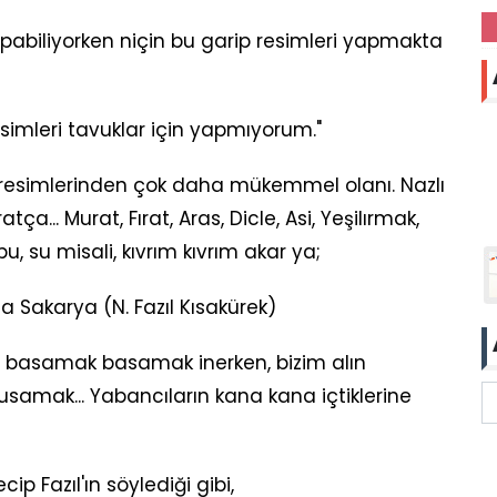
abiliyorken niçin bu garip resimleri yapmakta
esimleri tavuklar için yapmıyorum."
resimlerinden çok daha mükemmel olanı. Nazlı
ça... Murat, Fırat, Aras, Dicle, Asi, Yeşilırmak,
bu, su misali, kıvrım kıvrım akar ya;
 Sakarya (N. Fazıl Kısakürek)
n basamak basamak inerken, bizim alın
amak... Yabancıların kana kana içtiklerine
ecip Fazıl'ın söylediği gibi,