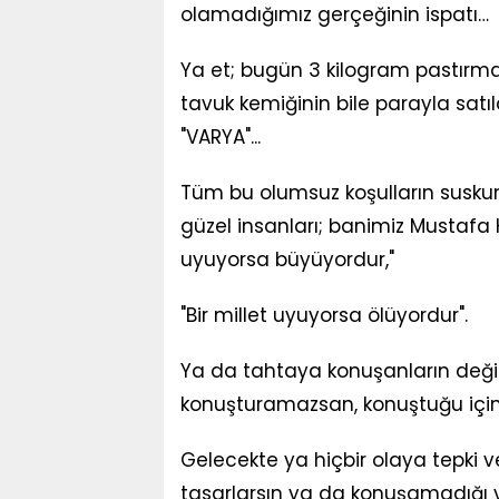
olamadığımız gerçeğinin ispatı…
Ya et; bugün 3 kilogram pastırma f
tavuk kemiğinin bile parayla sa
"VARYA"...
Tüm bu olumsuz koşulların suskun
güzel insanları; banimiz Mustafa
uyuyorsa büyüyordur,"
"Bir millet uyuyorsa ölüyordur".
Ya da tahtaya konuşanların değil
konuşturamazsan, konuştuğu için 
Gelecekte ya hiçbir olaya tepki
tasarlarsın ya da konuşamadığı v