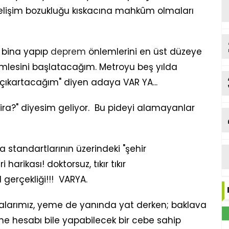
elişim bozukluğu kıskacına mahkûm olmaları
r bina yapıp
deprem
önlemlerini en üst düzeye
lesini başlatacağım. Metroyu beş yılda
 çıkartacağım" diyen adaya VAR YA...
ira?" diyesim geliyor. Bu pideyi alamayanlar
ya standartlarının üzerindeki "şehir
arikası! doktorsuz, tıkır tıkır
 gerçekliği!!! VARYA.
valarımız, yeme de yanında yat derken; baklava
ane hesabı bile yapabilecek bir cebe sahip