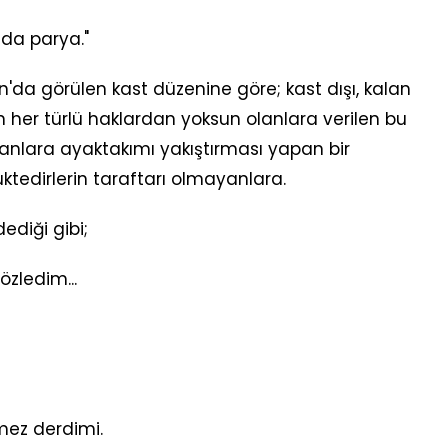
da parya."
an'da görülen kast düzenine göre; kast dışı, kalan
 her türlü haklardan yoksun olanlara verilen bu
anlara ayaktakımı yakıştırması yapan bir
uktedirlerin taraftarı olmayanlara.
ediği gibi;
zledim...
mez derdimi.