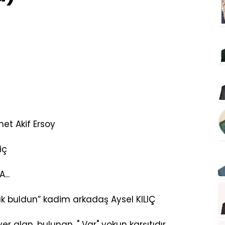
Ersoy
iç
...
ak buldun” kadim arkadaş Aysel KILIÇ
 alan, bulunan. " Var" yokun karşıtıdır.