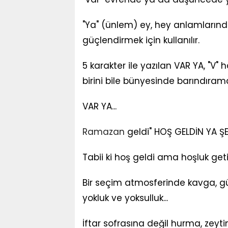
"Ya" (ünlem) ey, hey anlamlarınd
güçlendirmek için kullanılır.
5 karakter ile yazılan VAR YA, "V" ha
birini bile bünyesinde barındıra
VAR YA...
Ramazan
geldi" HOŞ GELDİN YA ŞE
Tabii ki hoş geldi ama hoşluk get
Bir seçim atmosferinde kavga, gürü
yokluk ve yoksulluk...
İftar sofrasına değil hurma, zey