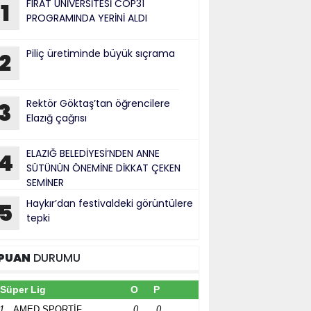
FIRAT ÜNİVERSİTESİ COP31
1
PROGRAMINDA YERİNİ ALDI
Piliç üretiminde büyük sıçrama
2
Rektör Göktaş’tan öğrencilere
3
Elazığ çağrısı
ELAZIĞ BELEDİYESİ’NDEN ANNE
4
SÜTÜNÜN ÖNEMİNE DİKKAT ÇEKEN
SEMİNER
Haykır’dan festivaldeki görüntülere
5
tepki
PUAN
DURUMU
Süper Lig
O
P
1
AMED SPORTİF
0
0