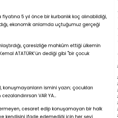
iyatına 5 yıl önce bir kurbanlık koç alınabildiği,
tıldığı, ekonomik anlamda uçtuğumuz gerçeği
laştırdığı, çaresizliğe mahkûm ettiği ülkemin
 Kemal ATATÜRK’ün dediği gibi "bir çocuk
, konuşmayanların ismini yazın; çocukları
cezalandırırsan VAR YA...
 vermeyen, cesaret edip konuşamayan bir halk
e kendisini ifade edemediği için her şeyi