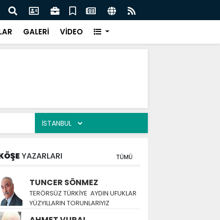
ERSİTESİ COP31 PROGRAMINDA YERİNİ ALDI
Pili
LAR
GALERİ
VİDEO
KÖŞE
YAZARLARI
TÜMÜ
TUNCER SÖNMEZ
TERÖRSÜZ TÜRKİYE AYDIN UFUKLAR
YÜZYILLARIN TORUNLARIYIZ
AHMET VURAL