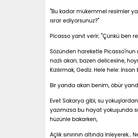
"Bu kadar mükemmel resimler yap
ısrar ediyorsunuz?"
Picasso yanıt verir; "Çünkü ben r
Sözünden hareketle Picasso'nun 
nazlı akan; bazen delicesine, hoyrat
Kızılırmak, Gediz. Hele hele: İnsan 
Bir yanda akan benim, öbür yanda
Evet Sakarya gibi, su yokuşlarda
yazımızsa bu hayat yokuşunda sus
hüzünle bakarken,
Açlık sınırının altında inleyerek... N