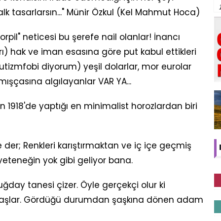
alk tasarlarsın..." Münir Özkul (Kel Mahmut Hoca)
rpil" neticesi bu şerefe nail olanlar! İnancı
rı) hak ve iman esasına göre put kabul ettikleri
utizmfobi diyorum) yeşil dolarlar, mor eurolar
mışçasına algılayanlar VAR YA...
n 1918'de yaptığı en minimalist horozlardan biri
 der; Renkleri karıştırmaktan ve iç içe geçmiş
eteneğin yok gibi geliyor bana.
buğday tanesi çizer. Öyle gerçekçi olur ki
aşlar. Gördüğü durumdan şaşkına dönen adam