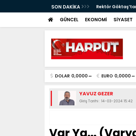
görüntülere tepki
SON DAKİKA
Rektör Göktaş’tan
GÜNCEL
EKONOMİ
SİYASET
DOLAR
0,0000
EURO
0,0000
YAVUZ GEZER
Giriş Tarihi : 14-03-2024 15:42
Var Ya... (Vary