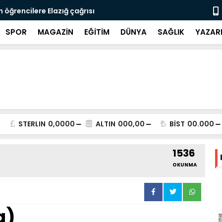
 öğrencilere Elazığ çağrısı
FIRAT ÜNİV
SPOR
MAGAZİN
EĞİTİM
DÜNYA
SAĞLIK
YAZAR
STERLIN
0,0000
ALTIN
000,00
BİST
00.000
1536
OKUNMA
a)