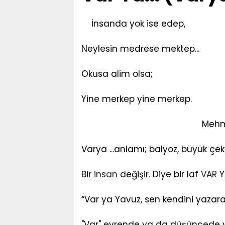
İnsanda yok ise edep,
Neylesin medrese mektep...
Okusa alim olsa;
Yine merkep yine merkep.
Mehmet Akif 
Varya ...anlamı; balyoz, büyük çek
Bir
insan
değişir. Diye bir laf
VAR
YA
“Var ya Yavuz, sen kendini yazar
"Var" evrende ya da düşüncede yer