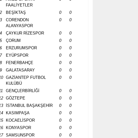
FAALİYETLER
2
BEŞİKTAŞ
0
0
3
CORENDON
0
0
ALANYASPOR
4
ÇAYKUR RİZESPOR
0
0
5
ÇORUM
0
0
6
ERZURUMSPOR
0
0
7
EYÜPSPOR
0
0
8
FENERBAHÇE
0
0
9
GALATASARAY
0
0
10
GAZİANTEP FUTBOL
0
0
KULÜBÜ
11
GENÇLERBİRLİĞİ
0
0
12
GÖZTEPE
0
0
13
İSTANBUL BAŞAKŞEHİR
0
0
14
KASIMPAŞA
0
0
15
KOCAELİSPOR
0
0
16
KONYASPOR
0
0
17
SAMSUNSPOR
0
0