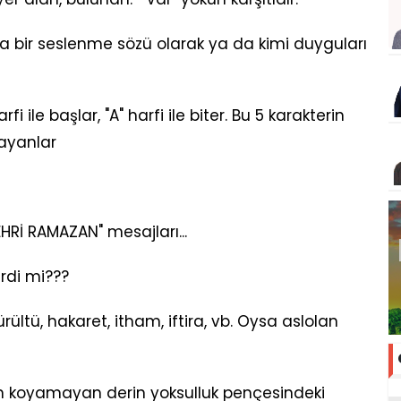
a bir seslenme sözü olarak ya da kimi duyguları
rfi ile başlar, "A" harfi ile biter. Bu 5 karakterin
mayanlar
HRİ RAMAZAN" mesajları...
irdi mi???
ltü, hakaret, itham, iftira, vb. Oysa aslolan
tin koyamayan derin yoksulluk pençesindeki