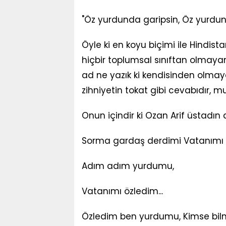
"Öz yurdunda garipsin, Öz yurdun
Öyle ki en koyu biçimi ile Hindist
hiçbir toplumsal sınıftan olmayan
ad ne yazık ki kendisinden olmay
zihniyetin tokat gibi cevabıdır, m
Onun içindir ki Ozan Arif üstadın d
Sorma gardaş derdimi Vatanımı ö
Adım adım yurdumu,
Vatanımı özledim...
Özledim ben yurdumu, Kimse bil