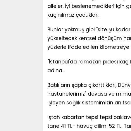
aileler.
İyi
beslenemedikleri için g
kaçınılmaz çocuklar…
Bunlar yokmuş gibi "size şu kada
yükseltecek kentsel dönüşüm ham
yüzlerle ifade edilen kilometreye
"İstanbul'da
ramazan pidesi
kaç l
adına...
Batılıların şapka çıkarttıkları, Dün
hastanelerimiz" devasa ve mimari h
işleyen
sağlık
sistemimizin anıtsal
İştah kabartan tepsi tepsi bakla
tane 41 TL- havuç dilimi 52 TL. T