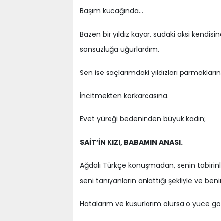
Başım kucağında…
Bazen bir yıldız kayar, sudaki aksi kendisi
sonsuzluğa uğurlardım.
Sen ise saçlarımdaki yıldızları parmaklar
İncitmekten korkarcasına.
Evet yüreği bedeninden büyük kadın;
SAİT’İN KIZI, BABAMIN ANASI.
Ağdalı Türkçe konuşmadan, senin tabirinl
seni tanıyanların anlattığı şekliyle ve b
Hatalarım ve kusurlarım olursa o yüce gön