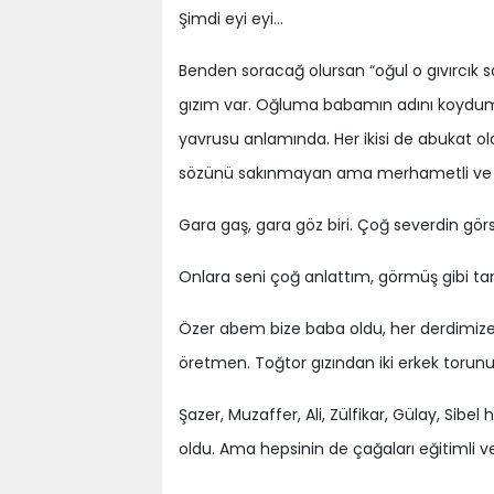
Şimdi eyi eyi…
Benden soracağ olursan “oğul o gıvırcık sa
gızım var. Oğluma babamın adını koydum 
yavrusu anlamında. Her ikisi de abukat old
sözünü sakınmayan ama merhametli ve 
Gara gaş, gara göz biri. Çoğ severdin görse
Onlara seni çoğ anlattım, görmüş gibi tan
Özer abem bize baba oldu, her derdimize goşi
öretmen. Toğtor gızından iki erkek torun
Şazer, Muzaffer, Ali, Zülfikar, Gülay, Sibel 
oldu. Ama hepsinin de çağaları eğitimli v