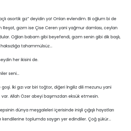
çlı asortik gız” deyidin ya! Onlan evlendim. Bi oğlum bi de
Reşat, gızım ise Çise Ceren yani yağmur damlası, ceylan
ular. Oğlan babam gibi beyefendi, gızım senin gibi dik başlı,
haksızlığa tahammülsüz…
ydin her ikisini de.
iler seni…
. İki gızı var biri toğtor, diğeri İngiliz dili mezunu yani
u var. Allah Özer abeyi başımızdan eksük etmesin.
hepsinin dünya meşgaleleri içerisinde inişli çığışlı hayatları
e kendilerine toplumda saygın yer edindiler. Çoğ şükür…