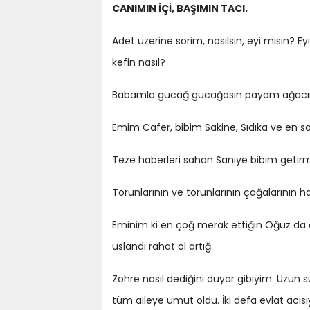
CANIMIN İÇİ, BAŞIMIN TACI.
Adet üzerine sorim, nasılsın, eyi misin? 
kefin nasıl?
Babamla gucağ gucağasın payam ağacın
Emim Cafer, bibim Sakine, Sıdıka ve en so
Teze haberleri sahan Saniye bibim getirmi
Torunlarının ve torunlarının çağalarının h
Eminim ki en çoğ merak ettiğin Oğuz da ey
uslandı rahat ol artığ.
Zöhre nasıl dediğini duyar gibiyim. Uzun sü
tüm aileye umut oldu. İki defa evlat acıs