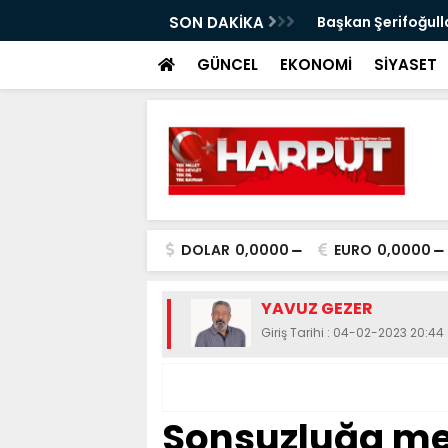
ımı
SON DAKİKA
Başkan Şerifoğulla
GÜNCEL
EKONOMİ
SİYASET
DOLAR
0,0000
EURO
0,0000
YAVUZ GEZER
Giriş Tarihi : 04-02-2023 20:44
Sonsuzluğa m