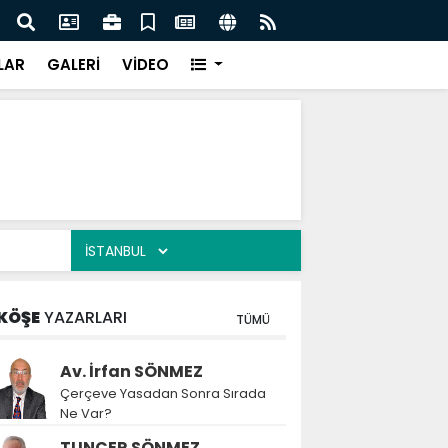
festivaldeki görüntülere tepki
Rektö
LAR
GALERİ
VİDEO
KÖŞE
YAZARLARI
TÜMÜ
Av. İrfan SÖNMEZ
Çerçeve Yasadan Sonra Sırada
Ne Var?
TUNCER SÖNMEZ