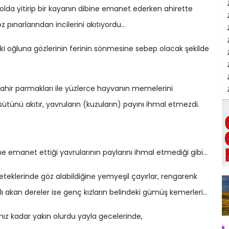
yolda yitirip bir kayanın dibine emanet ederken ahirette
ınarlarından incilerini akıtıyordu…
 iki oğluna gözlerinin ferinin sönmesine sebep olacak şekilde
 mahir parmakları ile yüzlerce hayvanın memelerini
ütünü akıtır, yavruların (kuzuların) payını ihmal etmezdi.
e emanet ettiği yavrularının paylarını ihmal etmediği gibi…
 eteklerinde göz alabildiğine yemyeşil çayırlar, rengarenk
Nazlı akan dereler ise genç kızların belindeki gümüş kemerleri…
mız kadar yakın olurdu yayla gecelerinde,