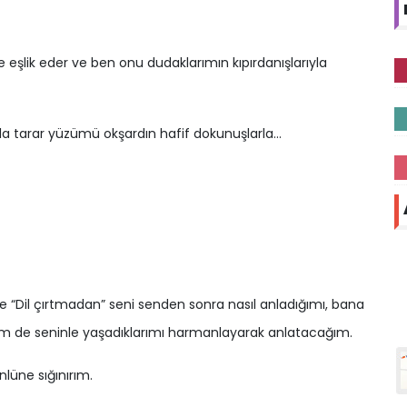
ne eşlik eder ve ben onu dudaklarımın kıpırdanışlarıyla
ınla tarar yüzümü okşardın hafif dokunuşlarla…
e “Dil çırtmadan” seni senden sonra nasıl anladığımı, bana
enim de seninle yaşadıklarımı harmanlayarak anlatacağım.
lüne sığınırım.