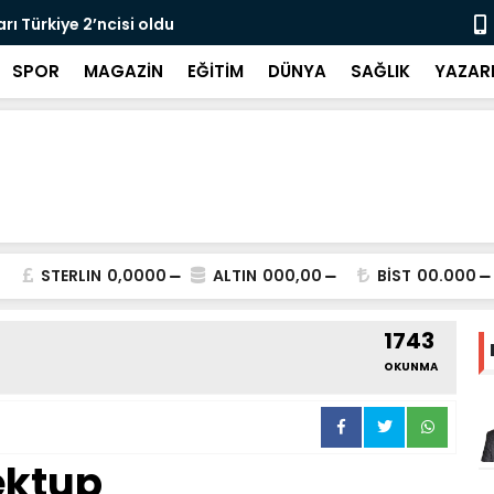
rı Türkiye 2’ncisi oldu
Haykır’dan 
SPOR
MAGAZİN
EĞİTİM
DÜNYA
SAĞLIK
YAZAR
STERLIN
0,0000
ALTIN
000,00
BİST
00.000
1743
OKUNMA
ektup