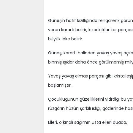
Güneşin hafif kızıllığında rengarenk gör
veren karartı belirir, kızarıklıklar kor pa
büyük leke belirir.
Güneş, karartı halinden yavaş yavaş açılar
binmiş ışıklar daha önce görülmemiş mil
Yavaş yavaş elmas parçası gibi kristalle
başlamıştır…
Çocukluğunun güzelliklerini yitirdiği bu y
rüzgârın hüzün şarkılı ıslığı, gözlerinde h
Elleri, o kınalı sağımın usta elleri duada,