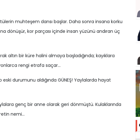
üntülerin muhteşem dansı başlar. Daha sonra insana korku
rçasına dönüşür, kor parçası içinde insan yüzünü andıran üç
ak altın bir küre halini almaya başladığında; kayıklara
yonlarca rengi etrafa saçar…
şip eski durumunu aldığında GÜNEŞ! Yaylalarda hayat
aylalara genç bir anne olarak geri dönmüştü. Kulaklarında
asretin nemi…