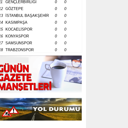
11
GENÇLERBİRLİĞİ
0
0
12
GÖZTEPE
0
0
13
İSTANBUL BAŞAKŞEHİR
0
0
14
KASIMPAŞA
0
0
15
KOCAELİSPOR
0
0
16
KONYASPOR
0
0
17
SAMSUNSPOR
0
0
18
TRABZONSPOR
0
0