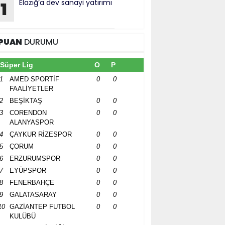
Elazığ’a dev sanayi yatırımı
1
PUAN
DURUMU
Süper Lig
O
P
1
AMED SPORTİF
0
0
FAALİYETLER
2
BEŞİKTAŞ
0
0
3
CORENDON
0
0
ALANYASPOR
4
ÇAYKUR RİZESPOR
0
0
5
ÇORUM
0
0
6
ERZURUMSPOR
0
0
7
EYÜPSPOR
0
0
8
FENERBAHÇE
0
0
9
GALATASARAY
0
0
10
GAZİANTEP FUTBOL
0
0
KULÜBÜ