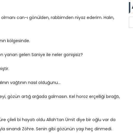
Eyi olmanı can-ı gönülden, rabbimden niyaz ederim. Halın,
ın kölgesinde.
n yanan gelen Saniye ile neler gonişisiz?
ştir.
alının vağtının nasıl olduğunu…
i, gözün artığ arğada galmasın. Kel horoz erçelliği bırağtı,
re çileli bi hayatı oldu Allah’tan Ümit diye bir oğlu var da
ıyla sınandı Zöhre. Senin gibi gözünün yaşı heç dinmedi.