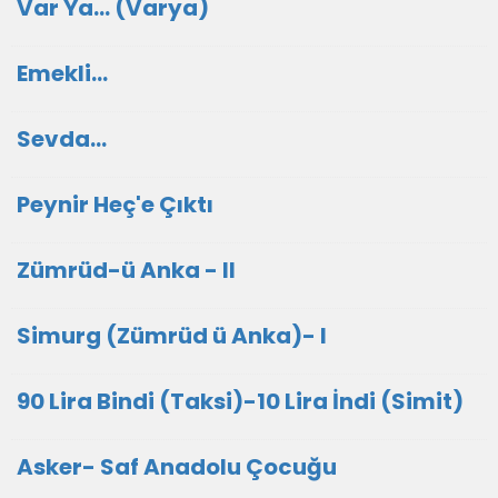
Var Ya... (Varya)
Emekli...
Sevda...
Peynir Heç'e Çıktı
Zümrüd-ü Anka - II
Simurg (Zümrüd ü Anka)- I
90 Lira Bindi (Taksi)-10 Lira İndi (Simit)
Asker- Saf Anadolu Çocuğu