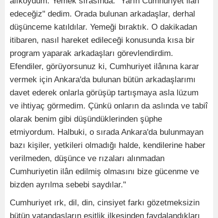
alıkoydum. Yemek sırasında: "Yarın Cumhuriyet ilân
edeceğiz" dedim. Orada bulunan arkadaşlar, derhal
düşünceme katıldılar. Yemeği bıraktık. O dakikadan
itibaren, nasıl hareket edileceği konusunda kısa bir
program yaparak arkadaşları görevlendirdim.
Efendiler, görüyorsunuz ki, Cumhuriyet ilânına karar
vermek için Ankara'da bulunan bütün arkadaşlarımı
davet ederek onlarla görüşüp tartışmaya asla lüzum
ve ihtiyaç görmedim. Çünkü onların da aslında ve tabiî
olarak benim gibi düşündüklerinden şüphe
etmiyordum. Halbuki, o sırada Ankara'da bulunmayan
bazı kişiler, yetkileri olmadığı halde, kendilerine haber
verilmeden, düşünce ve rızaları alınmadan
Cumhuriyetin ilân edilmiş olmasını bize gücenme ve
bizden ayrılma sebebi saydılar."
Cumhuriyet ırk, dil, din, cinsiyet farkı gözetmeksizin
bütün vatandaşların eşitlik ilkesinden faydalandıkları