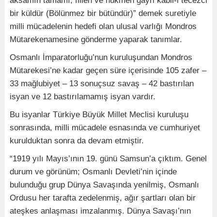
aksamın tamamı, fiilen ve hükmen gayri kabil-i tecezci
bir küldür (Bölünmez bir bütündür)” demek suretiyle
milli mücadelenin hedefi olan ulusal varlığı Mondros
Mütarekenamesine gönderme yaparak tanımlar.
Osmanlı İmparatorluğu’nun kuruluşundan Mondros
Mütarekesi’ne kadar geçen süre içerisinde 105 zafer –
33 mağlubiyet – 13 sonuçsuz savaş – 42 bastırılan
isyan ve 12 bastırılamamış isyan vardır.
Bu isyanlar Türkiye Büyük Millet Meclisi kuruluşu
sonrasında, milli mücadele esnasında ve cumhuriyet
kurulduktan sonra da devam etmiştir.
“1919 yılı Mayıs’ının 19. günü Samsun’a çıktım. Genel
durum ve görünüm; Osmanlı Devleti’nin içinde
bulunduğu grup Dünya Savaşında yenilmiş, Osmanlı
Ordusu her tarafta zedelenmiş, ağır şartları olan bir
ateşkes anlaşması imzalanmış. Dünya Savaşı’nın