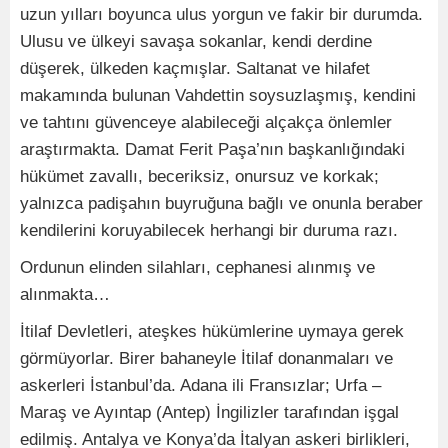
uzun yılları boyunca ulus yorgun ve fakir bir durumda.
Ulusu ve ülkeyi savaşa sokanlar, kendi derdine
düşerek, ülkeden kaçmışlar. Saltanat ve hilafet
makamında bulunan Vahdettin soysuzlaşmış, kendini
ve tahtını güvenceye alabileceği alçakça önlemler
araştırmakta. Damat Ferit Paşa’nın başkanlığındaki
hükümet zavallı, beceriksiz, onursuz ve korkak;
yalnızca padişahın buyruğuna bağlı ve onunla beraber
kendilerini koruyabilecek herhangi bir duruma razı.
Ordunun elinden silahları, cephanesi alınmış ve
alınmakta…
İtilaf Devletleri, ateşkes hükümlerine uymaya gerek
görmüyorlar. Birer bahaneyle İtilaf donanmaları ve
askerleri İstanbul’da. Adana ili Fransızlar; Urfa –
Maraş ve Ayıntap (Antep) İngilizler tarafından işgal
edilmiş. Antalya ve Konya’da İtalyan askeri birlikleri,