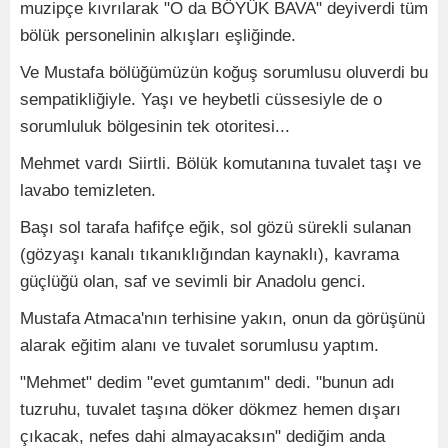
muzipçe kıvrılarak "O da BÖYÜK BAVA" deyiverdi tüm
bölük personelinin alkışları eşliğinde.
Ve Mustafa bölüğümüzün koğuş sorumlusu oluverdi bu
sempatikliğiyle. Yaşı ve heybetli cüssesiyle de o
sorumluluk bölgesinin tek otoritesi...
Mehmet vardı Siirtli. Bölük komutanına tuvalet taşı ve
lavabo temizleten.
Başı sol tarafa hafifçe eğik, sol gözü sürekli sulanan
(gözyaşı kanalı tıkanıklığından kaynaklı), kavrama
güçlüğü olan, saf ve sevimli bir Anadolu genci.
Mustafa Atmaca'nın terhisine yakın, onun da görüşünü
alarak eğitim alanı ve tuvalet sorumlusu yaptım.
"Mehmet" dedim "evet gumtanım" dedi. "bunun adı
tuzruhu, tuvalet taşına döker dökmez hemen dışarı
çıkacak, nefes dahi almayacaksın" dediğim anda