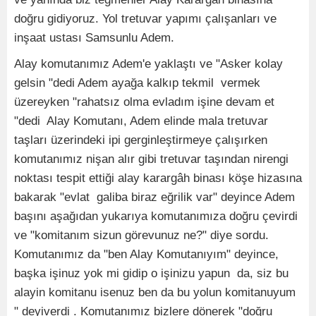
doğru gidiyoruz. Yol tretuvar yapımı çalışanları ve
inşaat ustası Samsunlu Adem.
Alay komutanımız Adem'e yaklaştı ve "Asker kolay
gelsin "dedi Adem ayağa kalkıp tekmil vermek
üzereyken "rahatsız olma evladım işine devam et
"dedi Alay Komutanı, Adem elinde mala tretuvar
taşları üzerindeki ipi gerginleştirmeye çalışırken
komutanımız nişan alır gibi tretuvar taşından nirengi
noktası tespit ettiği alay karargâh binası köşe hizasına
bakarak "evlat galiba biraz eğrilik var" deyince Adem
başını aşağıdan yukarıya komutanımıza doğru çevirdi
ve "komitanım sizun görevunuz ne?" diye sordu.
Komutanımız da "ben Alay Komutanıyım" deyince,
başka işinuz yok mi gidip o işinizu yapun da, siz bu
alayin komitanu isenuz ben da bu yolun komitanuyum
" deyiverdi . Komutanımız bizlere dönerek "doğru