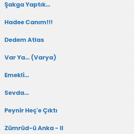
Şakga Yaptık...
Hadee Canım!!!
Dedem Atlas
Var Ya... (Varya)
Emekli...
Sevda...
Peynir Heç'e Çıktı
Zümrüd-ü Anka - II