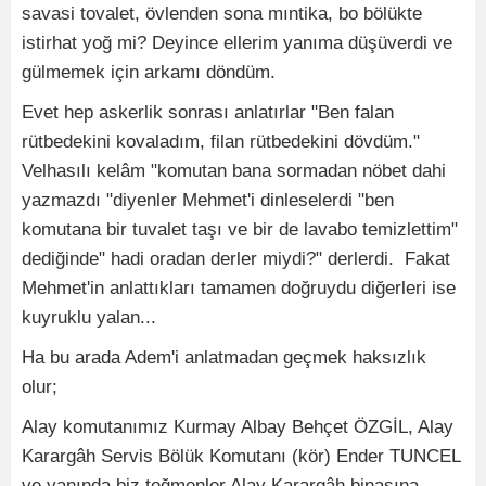
savasi tovalet, övlenden sona mıntika, bo bölükte
istirhat yoğ mi? Deyince ellerim yanıma düşüverdi ve
gülmemek için arkamı döndüm.
Evet hep askerlik sonrası anlatırlar "Ben falan
rütbedekini kovaladım, filan rütbedekini dövdüm."
Velhasılı kelâm "komutan bana sormadan nöbet dahi
yazmazdı "diyenler Mehmet'i dinleselerdi "ben
komutana bir tuvalet taşı ve bir de lavabo temizlettim"
dediğinde" hadi oradan derler miydi?" derlerdi. Fakat
Mehmet'in anlattıkları tamamen doğruydu diğerleri ise
kuyruklu yalan...
Ha bu arada Adem'i anlatmadan geçmek haksızlık
olur;
Alay komutanımız Kurmay Albay Behçet ÖZGİL, Alay
Karargâh Servis Bölük Komutanı (kör) Ender TUNCEL
ve yanında biz teğmenler Alay Karargâh binasına