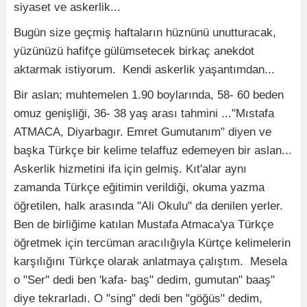
siyaset ve askerlik...
Bugün size geçmiş haftaların hüznünü unutturacak,
yüzünüzü hafifçe gülümsetecek birkaç anekdot
aktarmak istiyorum. Kendi askerlik yaşantımdan...
Bir aslan; muhtemelen 1.90 boylarında, 58- 60 beden
omuz genişliği, 36- 38 yaş arası tahmini ..."Mıstafa
ATMACA, Diyarbagır. Emret Gumutanım" diyen ve
başka Türkçe bir kelime telaffuz edemeyen bir aslan...
Askerlik hizmetini ifa için gelmiş. Kıt'alar aynı
zamanda Türkçe eğitimin verildiği, okuma yazma
öğretilen, halk arasında "Ali Okulu" da denilen yerler.
Ben de birliğime katılan Mustafa Atmaca'ya Türkçe
öğretmek için tercüman aracılığıyla Kürtçe kelimelerin
karşılığını Türkçe olarak anlatmaya çalıştım. Mesela
o "Ser" dedi ben 'kafa- baş" dedim, gumutan" baaş"
diye tekrarladı. O "sing" dedi ben "göğüs" dedim,