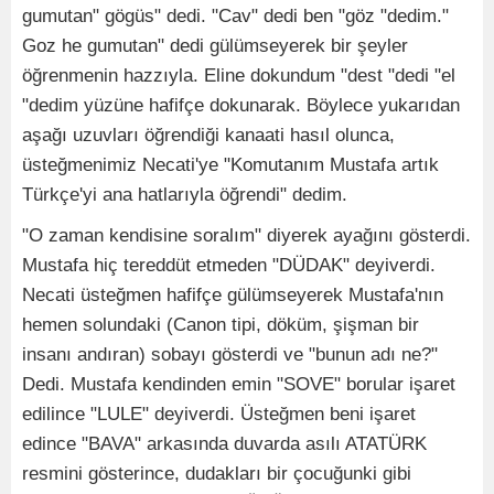
gumutan" gögüs" dedi. "Cav" dedi ben "göz "dedim."
Goz he gumutan" dedi gülümseyerek bir şeyler
öğrenmenin hazzıyla. Eline dokundum "dest "dedi "el
"dedim yüzüne hafifçe dokunarak. Böylece yukarıdan
aşağı uzuvları öğrendiği kanaati hasıl olunca,
üsteğmenimiz Necati'ye "Komutanım Mustafa artık
Türkçe'yi ana hatlarıyla öğrendi" dedim.
"O zaman kendisine soralım" diyerek ayağını gösterdi.
Mustafa hiç tereddüt etmeden "DÜDAK" deyiverdi.
Necati üsteğmen hafifçe gülümseyerek Mustafa'nın
hemen solundaki (Canon tipi, döküm, şişman bir
insanı andıran) sobayı gösterdi ve "bunun adı ne?"
Dedi. Mustafa kendinden emin "SOVE" borular işaret
edilince "LULE" deyiverdi. Üsteğmen beni işaret
edince "BAVA" arkasında duvarda asılı ATATÜRK
resmini gösterince, dudakları bir çocuğunki gibi