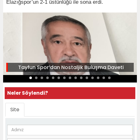
Elazığspor’un 2-1 üstünlüğü ile sona erdi.
Tayfun Spor’dan Nostaljik Buluşma Daveti
Neler Söylendi?
Site