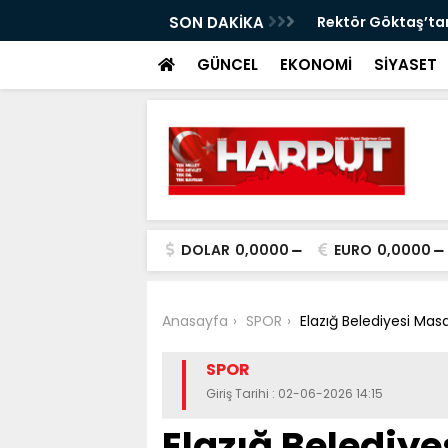
görüntülere tepki
SON DAKİKA
Rektör Göktaş’tan
GÜNCEL
EKONOMİ
SİYASET
DOLAR
0,0000
EURO
0,0000
Anasayfa
SPOR
Elazığ Belediyesi Mas
SPOR
Giriş Tarihi : 02-06-2026 14:15
Elazığ Belediy