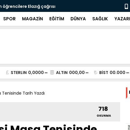
 öğrencilere Elazığ çağrısı
FIRAT ÜNİV
SPOR
MAGAZİN
EĞİTİM
DÜNYA
SAĞLIK
YAZAR
STERLIN
0,0000
ALTIN
000,00
BİST
00.000
a Tenisinde Tarih Yazdı
718
OKUNMA
esi Masa Tenisinde