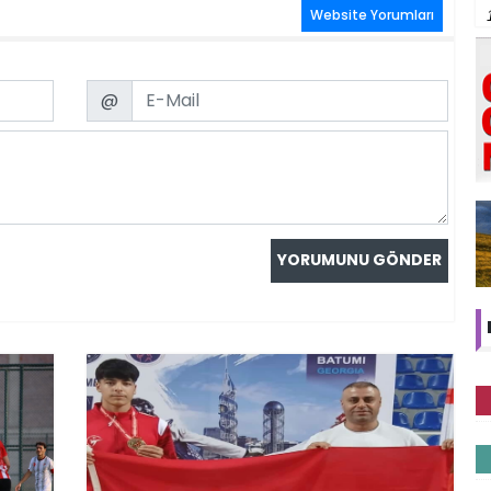
Website Yorumları
Email
@