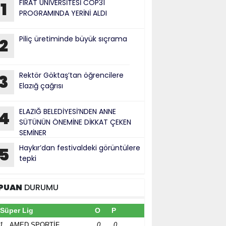
FIRAT ÜNİVERSİTESİ COP31
1
PROGRAMINDA YERİNİ ALDI
Piliç üretiminde büyük sıçrama
2
Rektör Göktaş’tan öğrencilere
3
Elazığ çağrısı
ELAZIĞ BELEDİYESİ’NDEN ANNE
4
SÜTÜNÜN ÖNEMİNE DİKKAT ÇEKEN
SEMİNER
Haykır’dan festivaldeki görüntülere
5
tepki
PUAN
DURUMU
Süper Lig
O
P
1
AMED SPORTİF
0
0