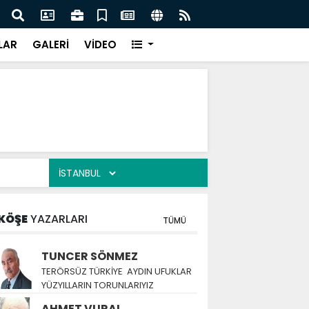
ERSİTESİ COP31 PROGRAMINDA YERİNİ ALDI
Pili
LAR
GALERİ
VİDEO
KÖŞE
YAZARLARI
TÜMÜ
TUNCER SÖNMEZ
TERÖRSÜZ TÜRKİYE AYDIN UFUKLAR
YÜZYILLARIN TORUNLARIYIZ
AHMET VURAL