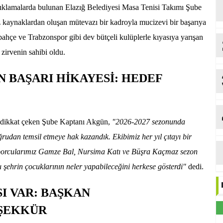
çıklamalarda bulunan Elazığ Belediyesi Masa Tenisi Takımı Şube
kaynaklardan oluşan mütevazı bir kadroyla mucizevi bir başarıya
rbahçe ve Trabzonspor gibi dev bütçeli kulüplerle kıyasıya yarışan
 zirvenin sahibi oldu.
 BAŞARI HİKAYESİ: HEDEF
na dikkat çeken Şube Kaptanı Akgün,
"2026-2027 sezonunda
rudan temsil etmeye hak kazandık. Ekibimiz her yıl çıtayı bir
sporcularımız Gamze Bal, Nursima Katı ve Büşra Kaçmaz sezon
 şehrin çocuklarının neler yapabileceğini herkese gösterdi"
dedi.
I VAR: BAŞKAN
EŞEKKÜR