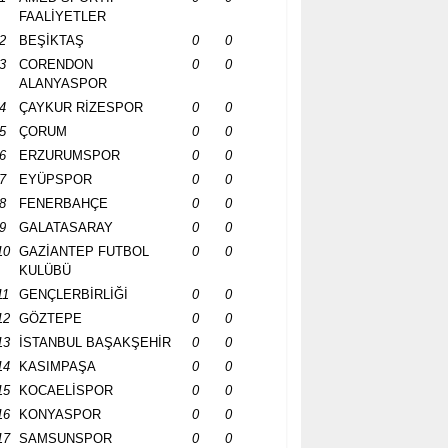
FAALİYETLER
2
BEŞİKTAŞ
0
0
3
CORENDON
0
0
ALANYASPOR
4
ÇAYKUR RİZESPOR
0
0
5
ÇORUM
0
0
6
ERZURUMSPOR
0
0
7
EYÜPSPOR
0
0
8
FENERBAHÇE
0
0
9
GALATASARAY
0
0
10
GAZİANTEP FUTBOL
0
0
KULÜBÜ
11
GENÇLERBİRLİĞİ
0
0
12
GÖZTEPE
0
0
13
İSTANBUL BAŞAKŞEHİR
0
0
14
KASIMPAŞA
0
0
15
KOCAELİSPOR
0
0
16
KONYASPOR
0
0
17
SAMSUNSPOR
0
0