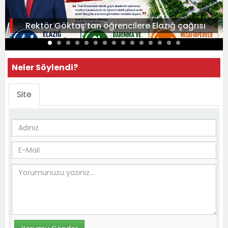
Rektör Göktaş’tan öğrencilere Elazığ çağrısı
Neler Söylendi?
Site