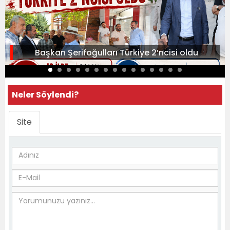
Başkan Şerifoğulları Türkiye 2’ncisi oldu
Neler Söylendi?
Site