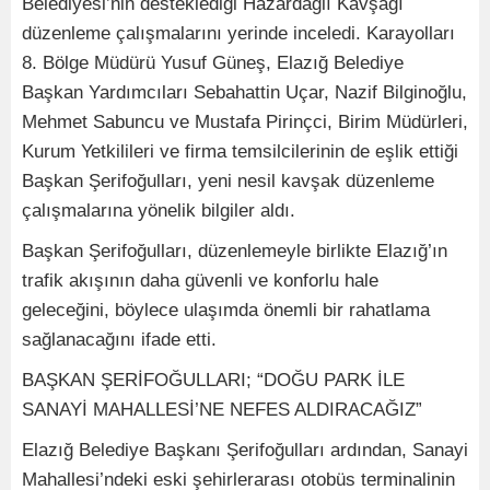
Belediyesi’nin desteklediği Hazardağlı Kavşağı
düzenleme çalışmalarını yerinde inceledi. Karayolları
8. Bölge Müdürü Yusuf Güneş, Elazığ Belediye
Başkan Yardımcıları Sebahattin Uçar, Nazif Bilginoğlu,
Mehmet Sabuncu ve Mustafa Pirinçci, Birim Müdürleri,
Kurum Yetkilileri ve firma temsilcilerinin de eşlik ettiği
Başkan Şerifoğulları, yeni nesil kavşak düzenleme
çalışmalarına yönelik bilgiler aldı.
Başkan Şerifoğulları, düzenlemeyle birlikte Elazığ’ın
trafik akışının daha güvenli ve konforlu hale
geleceğini, böylece ulaşımda önemli bir rahatlama
sağlanacağını ifade etti.
BAŞKAN ŞERİFOĞULLARI; “DOĞU PARK İLE
SANAYİ MAHALLESİ’NE NEFES ALDIRACAĞIZ”
Elazığ Belediye Başkanı Şerifoğulları ardından, Sanayi
Mahallesi’ndeki eski şehirlerarası otobüs terminalinin