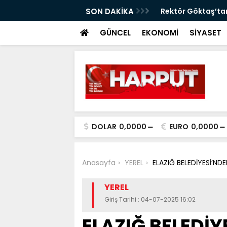
görüntülere tepki
SON DAKİKA
Rektör Göktaş’tan
GÜNCEL
EKONOMİ
SİYASET
DOLAR
0,0000
EURO
0,0000
Anasayfa
YEREL
ELAZIĞ BELEDİYESİ’ND
YEREL
Giriş Tarihi : 04-07-2025 16:02
ELAZIĞ BELEDİ