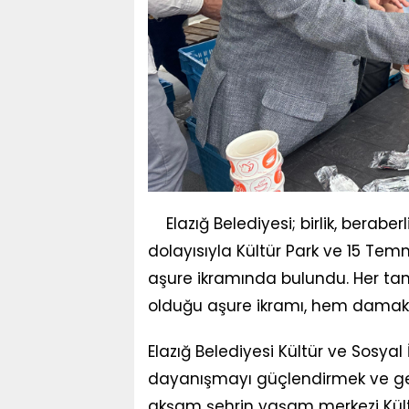
Elazığ Belediyesi; birlik, bera
dolayısıyla Kültür Park ve 15 T
aşure ikramında bulundu. Her tanes
olduğu aşure ikramı, hem damakl
Elazığ Belediyesi Kültür ve Sosya
dayanışmayı güçlendirmek ve ge
akşam şehrin yaşam merkezi Kült