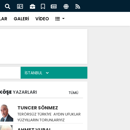
ERSİTESİ COP31 PROGRAMINDA YERİNİ ALDI
Pili
LAR
GALERİ
VİDEO
KÖŞE
YAZARLARI
TÜMÜ
TUNCER SÖNMEZ
TERÖRSÜZ TÜRKİYE AYDIN UFUKLAR
YÜZYILLARIN TORUNLARIYIZ
AHMET VURAL