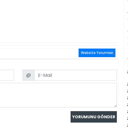
Website Yorumları
Email
@