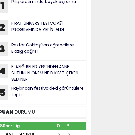
Piliç üretiminde büyük sıçrama
1
FIRAT ÜNİVERSİTESİ COP31
2
PROGRAMINDA YERİNİ ALDI
Rektör Göktaş’tan öğrencilere
3
Elazığ çağrısı
ELAZIĞ BELEDİYESİ’NDEN ANNE
4
SÜTÜNÜN ÖNEMİNE DİKKAT ÇEKEN
SEMİNER
Haykır’dan festivaldeki görüntülere
5
tepki
PUAN
DURUMU
Süper Lig
O
P
1
AMED SPORTİF
0
0