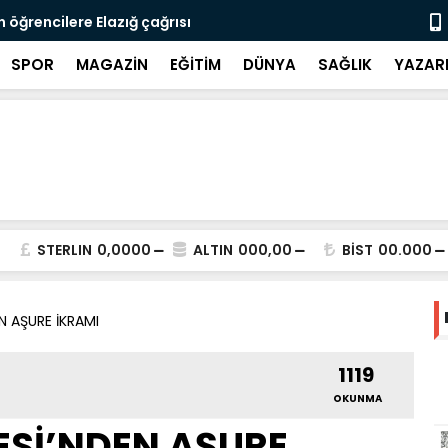
 öğrencilere Elazığ çağrısı
FIRAT ÜNİV
SPOR
MAGAZİN
EĞİTİM
DÜNYA
SAĞLIK
YAZAR
STERLIN
0,0000
ALTIN
000,00
BİST
00.000
EN AŞURE İKRAMI
1119
OKUNMA
YESİ’NDEN AŞURE