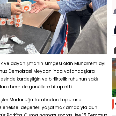
berlik ve dayanışmanın simgesi olan Muharrem ayı
emmuz Demokrasi Meydanı’nda vatandaşlara
inde kardeşliğin ve birliktelik ruhunun saklı
ara hem de gönüllere hitap etti.
l İşler Müdürlüğü tarafından toplumsal
leneksel değerleri yaşatmak amacıyla dün
ür Park’ta, Cuma namazı sonrası ise 15 Temmuz