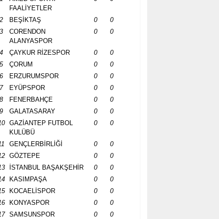
FAALİYETLER
2
BEŞİKTAŞ
0
0
3
CORENDON
0
0
ALANYASPOR
4
ÇAYKUR RİZESPOR
0
0
5
ÇORUM
0
0
6
ERZURUMSPOR
0
0
7
EYÜPSPOR
0
0
8
FENERBAHÇE
0
0
9
GALATASARAY
0
0
10
GAZİANTEP FUTBOL
0
0
KULÜBÜ
11
GENÇLERBİRLİĞİ
0
0
12
GÖZTEPE
0
0
13
İSTANBUL BAŞAKŞEHİR
0
0
14
KASIMPAŞA
0
0
15
KOCAELİSPOR
0
0
16
KONYASPOR
0
0
17
SAMSUNSPOR
0
0