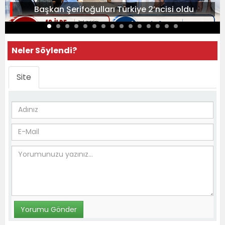
Başkan Şerifoğulları Türkiye 2’ncisi oldu
Neler Söylendi?
Site