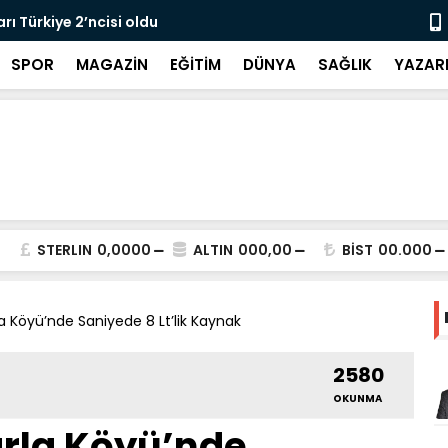
rı Türkiye 2’ncisi oldu
Haykır’dan 
SPOR
MAGAZİN
EĞİTİM
DÜNYA
SAĞLIK
YAZAR
STERLIN
0,0000
ALTIN
000,00
BİST
00.000
a Köyü’nde Saniyede 8 Lt’lik Kaynak
2580
OKUNMA
arla Köyü’nde