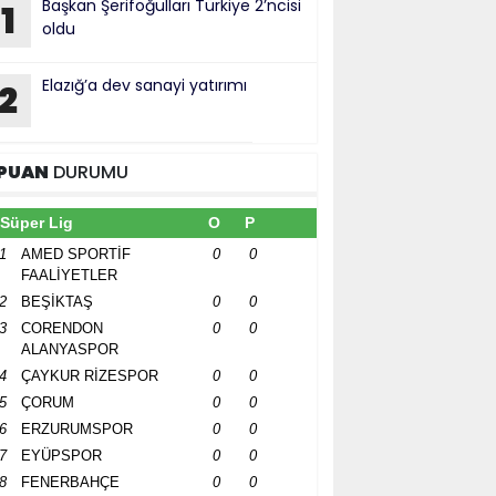
Başkan Şerifoğulları Türkiye 2’ncisi
1
oldu
Elazığ’a dev sanayi yatırımı
2
PUAN
DURUMU
Süper Lig
O
P
1
AMED SPORTİF
0
0
FAALİYETLER
2
BEŞİKTAŞ
0
0
3
CORENDON
0
0
ALANYASPOR
4
ÇAYKUR RİZESPOR
0
0
5
ÇORUM
0
0
6
ERZURUMSPOR
0
0
7
EYÜPSPOR
0
0
8
FENERBAHÇE
0
0