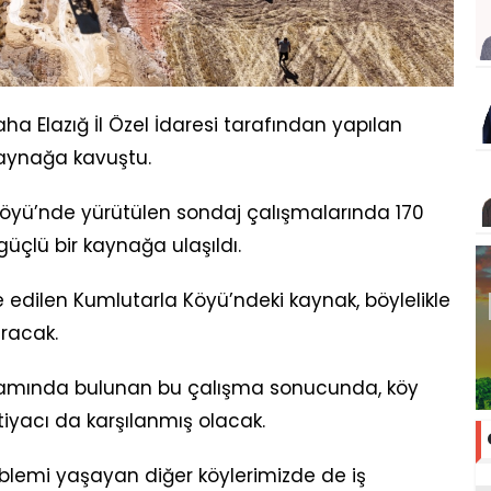
a Elazığ İl Özel İdaresi tarafından yapılan
aynağa kavuştu.
 Köyü’nde yürütülen sondaj çalışmalarında 170
güçlü bir kaynağa ulaşıldı.
de edilen Kumlutarla Köyü’ndeki kaynak, böylelikle
ıracak.
ogramında bulunan bu çalışma sonucunda, köy
tiyacı da karşılanmış olacak.
problemi yaşayan diğer köylerimizde de iş