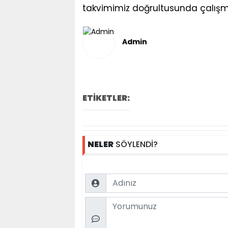
takvimimiz doğrultusunda çalış
Admin
ETİKETLER:
NELER
SÖYLENDİ?
Name
Comment