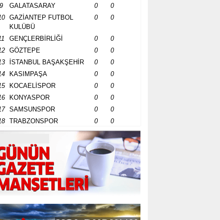
9
GALATASARAY
0
0
10
GAZİANTEP FUTBOL
0
0
KULÜBÜ
11
GENÇLERBİRLİĞİ
0
0
12
GÖZTEPE
0
0
13
İSTANBUL BAŞAKŞEHİR
0
0
14
KASIMPAŞA
0
0
15
KOCAELİSPOR
0
0
16
KONYASPOR
0
0
17
SAMSUNSPOR
0
0
18
TRABZONSPOR
0
0