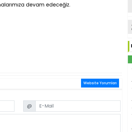
malarımıza devam edeceğiz.
Website Yorumları
Email
@