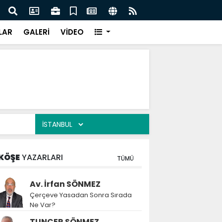
festivaldeki görüntülere tepki
Rektö
LAR
GALERİ
VİDEO
KÖŞE
YAZARLARI
TÜMÜ
Av. İrfan SÖNMEZ
Çerçeve Yasadan Sonra Sırada
Ne Var?
TUNCER SÖNMEZ