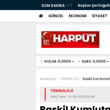
ımı
SON DAKİKA
Başkan Şerifoğulla
GÜNCEL
EKONOMİ
SİYASET
DOLAR
0,0000
EURO
0,0000
Anasayfa
TEKNOLOJİ
Baskil Kumlutarl
TEKNOLOJİ
Giriş Tarihi : 21-09-2025 23:09
Baskil Kumlut