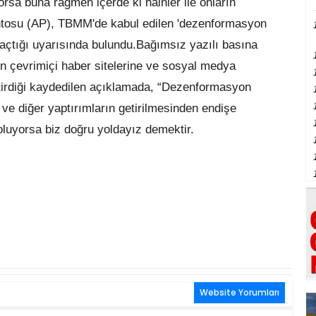
rsa buna rağmen içerde ki hainler ile onların
ntosu (AP), TBMM'de kabul edilen 'dezenformasyon
 açtığı uyarısında bulundu.Bağımsız yazılı basına
ın çevrimiçi haber sitelerine ve sosyal medya
etirdiği kaydedilen açıklamada, “Dezenformasyon
ı ve diğer yaptırımların getirilmesinden endişe
oluyorsa biz doğru yoldayız demektir.
Website Yorumları