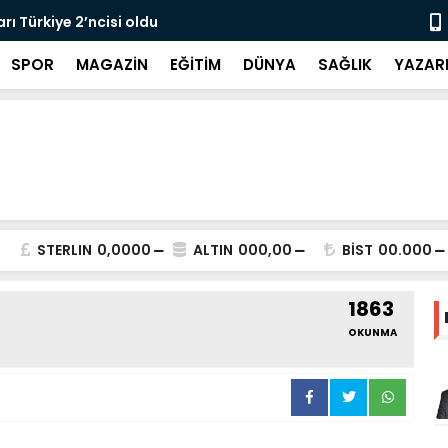
rı Türkiye 2’ncisi oldu
Haykır’dan 
SPOR
MAGAZİN
EĞİTİM
DÜNYA
SAĞLIK
YAZAR
STERLIN
0,0000
ALTIN
000,00
BİST
00.000
1863
OKUNMA