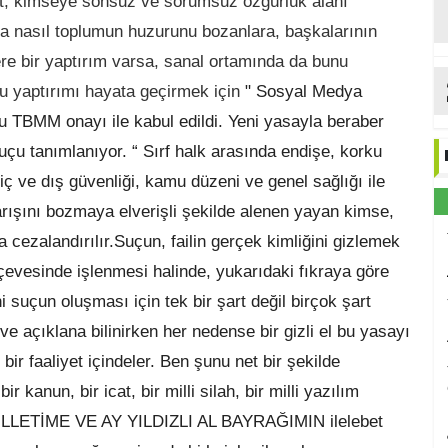
rnet, kimseye sonsuz ve sorumsuz özgürlük alanı
 nasıl toplumun huzurunu bozanlara, başkalarının
re bir yaptırım varsa, sanal ortamında da bunu
 bu yaptırımı hayata geçirmek için
" Sosyal Medya
u TBMM onayı ile kabul edildi. Yeni yasayla beraber
suçu tanımlanıyor. “ Sırf halk arasında endişe, korku
iç ve dış güvenliği, kamu düzeni ve genel sağlığı ile
 barışını bozmaya elverişli şekilde alenen yayan kimse,
a cezalandırılır.Suçun, failin gerçek kimliğini gizlemek
erçevesinde işlenmesi halinde, yukarıdaki fıkraya göre
ni suçun oluşması için tek bir şart değil birçok şart
e açıklana bilinirken her nedense bir gizli el bu yasayı
bir faaliyet içindeler. Ben şunu net bir şekilde
 kanun, bir icat, bir milli silah, bir milli yazılım
MİLLETİME VE AY YILDIZLI AL BAYRAĞIMIN ilelebet