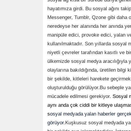
hayatımıza girdi. Bu sosyal ağını taki
Messenger, Tumblr, Qzone gibi daha 
neredeyse her alanında her anında ye
manipüle edici, provoke edici, yalan v
kullanılmaktadır. Son yıllarda sosyal
niyetli çevreler tarafından kasıtlı ve 
ülkemizde sosyal medya aracılığıyla ya
olaylarına bakıldığında, üretilen bilgi 
bir şekilde, kitleleri harekete geçir
oluşturulduğu görülüyor.
Bu sebeple yal
mücadele edilmesi gerekiyor.
Sosyal m
aynı anda çok ciddi bir kitleye ulaşma
s
osyal medyada yalan haberler gerçek h
görüyor.
Kuşkusuz sosyal medyada yala