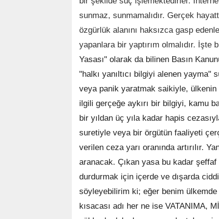
bir şekilde suç işlemektedirler. İnte
sunmaz, sunmamalıdır. Gerçek hayatta
özgürlük alanını haksızca gasp edenle
yapanlara bir yaptırım olmalıdır. İşte
Yasası" olarak da bilinen Basın Kanun
"halkı yanıltıcı bilgiyi alenen yayma" 
veya panik yaratmak saikiyle, ülkenin 
ilgili gerçeğe aykırı bir bilgiyi, kamu
bir yıldan üç yıla kadar hapis cezasıyl
suretiyle veya bir örgütün faaliyeti ç
verilen ceza yarı oranında artırılır. Ya
aranacak. Çıkan yasa bu kadar şeffaf v
durdurmak için içerde ve dışarda ciddi 
söyleyebilirim ki; eğer benim ülkemde bir
kısacası adı her ne ise VATANIMA, 