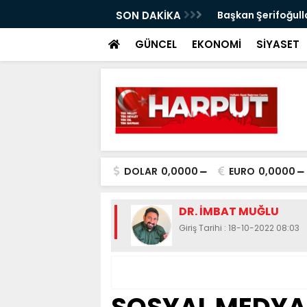
ımı
SON DAKİKA
Başkan Şerifoğulla
GÜNCEL
EKONOMİ
SİYASET
DOLAR
0,0000
EURO
0,0000
DR. İMBAT MUĞLU
Giriş Tarihi : 18-10-2022 08:03