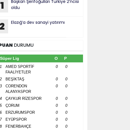
Başkan Şerifoğulları Türkiye 2’ncisi
1
oldu
Elazığ’a dev sanayi yatırımı
2
PUAN
DURUMU
Süper Lig
O
P
1
AMED SPORTİF
0
0
FAALİYETLER
2
BEŞİKTAŞ
0
0
3
CORENDON
0
0
ALANYASPOR
4
ÇAYKUR RİZESPOR
0
0
5
ÇORUM
0
0
6
ERZURUMSPOR
0
0
7
EYÜPSPOR
0
0
8
FENERBAHÇE
0
0