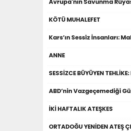
Avrupa'nın Savunma Rüya
KÖTÜ MUHALEFET
Kars’ın Sessiz İnsanları: M
ANNE
SESSİZCE BÜYÜYEN TEHLİKE:
ABD’nin Vazgeçemediği Gü
İKİ HAFTALIK ATEŞKES
ORTADOĞU YENİDEN ATEŞ Ç