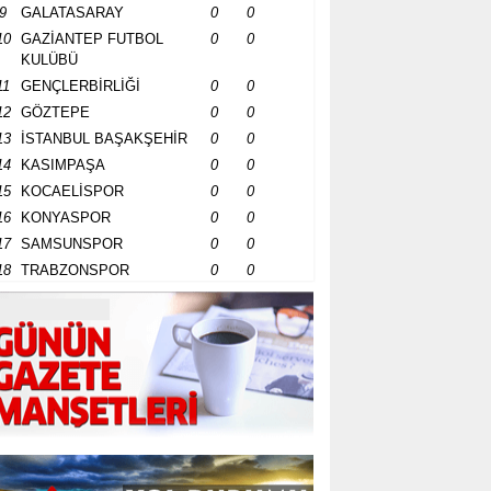
9
GALATASARAY
0
0
10
GAZİANTEP FUTBOL
0
0
KULÜBÜ
11
GENÇLERBİRLİĞİ
0
0
12
GÖZTEPE
0
0
13
İSTANBUL BAŞAKŞEHİR
0
0
14
KASIMPAŞA
0
0
15
KOCAELİSPOR
0
0
16
KONYASPOR
0
0
17
SAMSUNSPOR
0
0
18
TRABZONSPOR
0
0