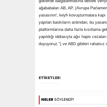
göklerde dalgalanmasına destek veriyo
ağababaları AB, AP, (Avrupa Parlame
yasasının', keyfi kovuşturmalara kapı
yapılan baskıların ardından, bu yasan
platformlarına daha fazla kısıtlama g
yapıldığı iddiasıyla ağır hapis cezalar
duyuyoruz.”) ve ABD gibileri rahatsız 
ETİKETLER:
NELER
SÖYLENDİ?