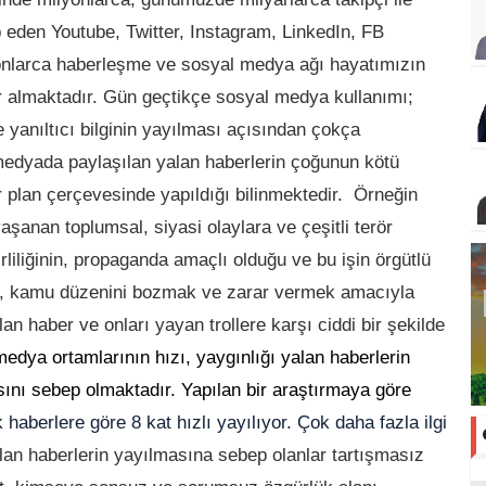
p eden Youtube, Twitter, Instagram, LinkedIn, FB
onlarca haberleşme ve sosyal medya ağı hayatımızın
r almaktadır. Gün geçtikçe sosyal medya kullanımı;
e yanıltıcı bilginin yayılması açısından çokça
 medyada paylaşılan yalan haberlerin çoğunun kötü
bir plan çerçevesinde yapıldığı bilinmektedir. Örneğin
şanan toplumsal, siyasi olaylara ve çeşitli terör
kirliliğinin, propaganda amaçlı olduğu ve bu işin örgütlü
mek, kamu düzenini bozmak
ve zarar vermek
amacıyla
an haber ve onları yayan trollere karşı ciddi bir şekilde
edya ortamlarının hızı, yaygınlığı yalan haberlerin
sını sebep olmaktadır. Yapılan bir araştırmaya göre
aberlere göre 8 kat hızlı yayılıyor. Çok daha fazla ilgi
n haberlerin yayılmasına sebep olanlar tartışmasız