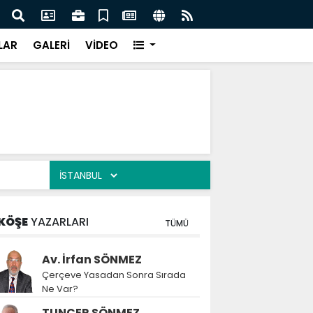
festivaldeki görüntülere tepki
Rektö
LAR
GALERİ
VİDEO
KÖŞE
YAZARLARI
TÜMÜ
Av. İrfan SÖNMEZ
Çerçeve Yasadan Sonra Sırada
Ne Var?
TUNCER SÖNMEZ