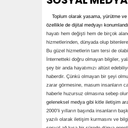
SOSYAL MEDYA
Toplum olarak yasama, yürütme ve 
özellikle de dijital medyayı konumlandı
hayatı hem değişti hem de birçok aland
hizmetlerinden, dünyada olup bitenlere 
Bu güzel hizmetlerin tam tersi de olabil
İnternetteki doğru olmayan bilgiler, yala
şey bir anda hayatımızı altüst edebiliy
haberdir. Çünkü olmayan bir şeyi olmu
zarar görmesine, masum insanların c
haberle huzursuz olmasına sebep ol
geleneksel medya gibi kitle iletişim ar
2000’li yılların başında insanların baş
yazılı olarak iletişim kurmasını ve bi
sosyal ağ kısa bir sürede dünya genel