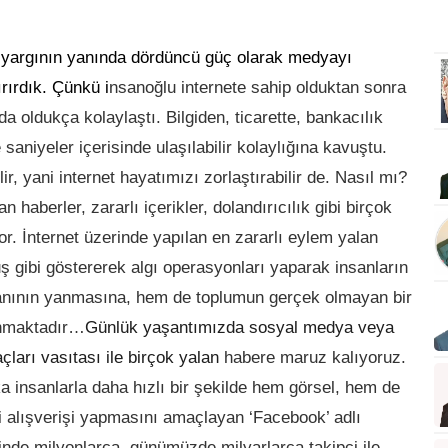
yargının yanında dördüncü güç olarak medyayı
rırdık. Çünkü i
nsanoğlu internete sahip olduktan sonra
a oldukça kolaylaştı. Bilgiden, ticarette, bankacılık
saniyeler içerisinde ulaşılabilir kolaylığına kavuştu.
ir, yani internet hayatımızı zorlaştırabilir de. Nasıl mı?
n haberler, zararlı içerikler, dolandırıcılık gibi birçok
or. İnternet üzerinde yapılan en zararlı eylem y
alan
ş gibi göstererek algı operasyonları yaparak insanların
anının yanmasına, hem de toplumun gerçek olmayan bir
unmaktadır…
Günlük yaşantımızda sosyal medya veya
açları vasıtası ile birçok yalan
habere maruz kalıyoruz.
ka insanlarla daha hızlı bir şekilde hem görsel, hem de
lgi alışverişi yapmasını amaçlayan ‘Facebook’ adlı
inde milyonlarca, günümüzde milyarlarca takipçi ile