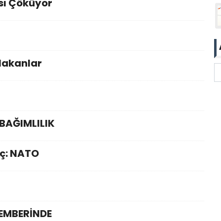
sı Çöküyor
alakanlar
 BAĞIMLILIK
ç: NATO
EMBERİNDE