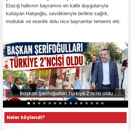
Elazığ halkının bayramını en kalbi duygularıyla
kutlayan Hatipoğlu, sevdikleriyle birlikte sağlık,
mutluluk ve esenlik dolu nice bayramlar temenni etti.
Başkan Şerifoğulları Türkiye 2’ncisi oldu
Neler Söylendi?