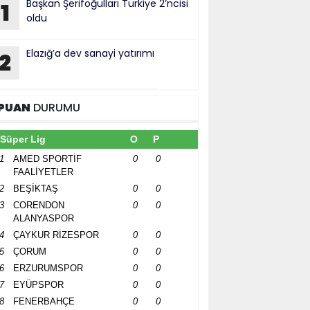
Başkan Şerifoğulları Türkiye 2’ncisi
1
oldu
Elazığ’a dev sanayi yatırımı
2
PUAN
DURUMU
Süper Lig
O
P
1
AMED SPORTİF
0
0
FAALİYETLER
2
BEŞİKTAŞ
0
0
3
CORENDON
0
0
ALANYASPOR
4
ÇAYKUR RİZESPOR
0
0
5
ÇORUM
0
0
6
ERZURUMSPOR
0
0
7
EYÜPSPOR
0
0
8
FENERBAHÇE
0
0