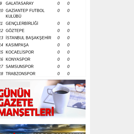
9
GALATASARAY
0
0
10
GAZİANTEP FUTBOL
0
0
KULÜBÜ
11
GENÇLERBİRLİĞİ
0
0
12
GÖZTEPE
0
0
13
İSTANBUL BAŞAKŞEHİR
0
0
14
KASIMPAŞA
0
0
15
KOCAELİSPOR
0
0
16
KONYASPOR
0
0
17
SAMSUNSPOR
0
0
18
TRABZONSPOR
0
0