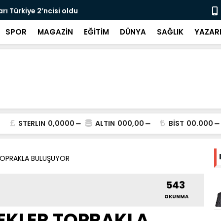
rı Türkiye 2’ncisi oldu
Haykır’dan 
SPOR
MAGAZİN
EĞİTİM
DÜNYA
SAĞLIK
YAZAR
STERLIN
0,0000
ALTIN
000,00
BİST
00.000
 TOPRAKLA BULUŞUYOR
543
OKUNMA
EKLER TOPRAKLA