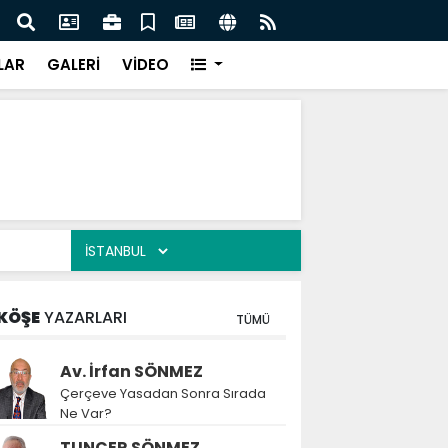
festivaldeki görüntülere tepki
Rektö
LAR
GALERİ
VİDEO
KÖŞE
YAZARLARI
TÜMÜ
Av. İrfan SÖNMEZ
Çerçeve Yasadan Sonra Sırada
Ne Var?
TUNCER SÖNMEZ