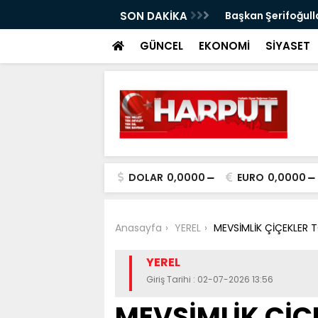
ımı
SON DAKİKA
Başkan Şerifoğulla
GÜNCEL
EKONOMİ
SİYASET
DOLAR
0,0000
EURO
0,0000
Anasayfa
YEREL
MEVSİMLİK ÇİÇEKLER
YEREL
Giriş Tarihi : 02-07-2026 13:56
MEVSİMLİK ÇİÇ