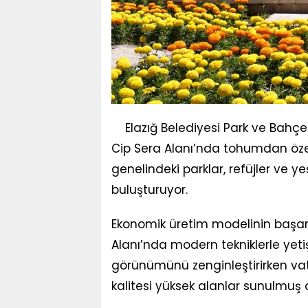
Elazığ Belediyesi Park ve Bahçel
Cip Sera Alanı’nda tohumdan özenl
genelindeki parklar, refüjler ve y
buluşturuyor.
Ekonomik üretim modelinin başarıl
Alanı’nda modern tekniklerle yetişt
görünümünü zenginleştirirken va
kalitesi yüksek alanlar sunulmuş 