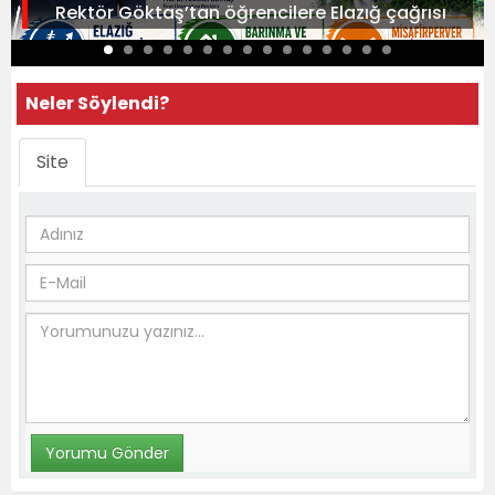
Rektör Göktaş’tan öğrencilere Elazığ çağrısı
Neler Söylendi?
Site