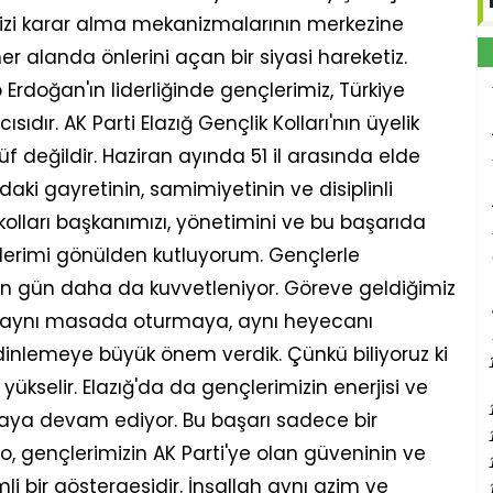
zi karar alma mekanizmalarının merkezine
her alanda önlerini açan bir siyasi hareketiz.
doğan'ın liderliğinde gençlerimiz, Türkiye
sıdır. AK Parti Elazığ Gençlik Kolları'nın üyelik
f değildir. Haziran ayında 51 il arasında elde
adaki gayretinin, samimiyetinin ve disiplinli
olları başkanımızı, yönetimini ve bu başarıda
erimi gönülden kutluyorum. Gençlerle
 gün daha da kuvvetleniyor. Göreve geldiğimiz
le aynı masada oturmaya, aynı heyecanı
 dinlemeye büyük önem verdik. Çünkü biliyoruz ki
 yükselir. Elazığ'da da gençlerimizin enerjisi ve
aya devam ediyor. Bu başarı sadece bir
lo, gençlerimizin AK Parti'ye olan güveninin ve
bir göstergesidir. İnşallah aynı azim ve