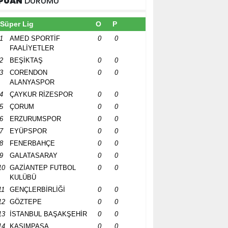
PUAN
DURUMU
Süper Lig
O
P
1
AMED SPORTİF
0
0
FAALİYETLER
2
BEŞİKTAŞ
0
0
3
CORENDON
0
0
ALANYASPOR
4
ÇAYKUR RİZESPOR
0
0
5
ÇORUM
0
0
6
ERZURUMSPOR
0
0
7
EYÜPSPOR
0
0
8
FENERBAHÇE
0
0
9
GALATASARAY
0
0
10
GAZİANTEP FUTBOL
0
0
KULÜBÜ
11
GENÇLERBİRLİĞİ
0
0
12
GÖZTEPE
0
0
13
İSTANBUL BAŞAKŞEHİR
0
0
14
KASIMPAŞA
0
0