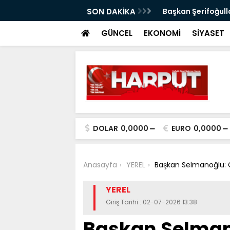
ımı
SON DAKİKA
Başkan Şerifoğulla
GÜNCEL
EKONOMİ
SİYASET
DOLAR
0,0000
EURO
0,0000
Anasayfa
YEREL
Başkan Selmanoğlu: 
YEREL
Giriş Tarihi : 02-07-2026 13:38
Başkan Selman