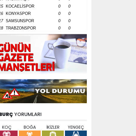
15
KOCAELİSPOR
0
0
16
KONYASPOR
0
0
17
SAMSUNSPOR
0
0
18
TRABZONSPOR
0
0
BURÇ
YORUMLARI
KOÇ
BOĞA
İKİZLER
YENGEÇ