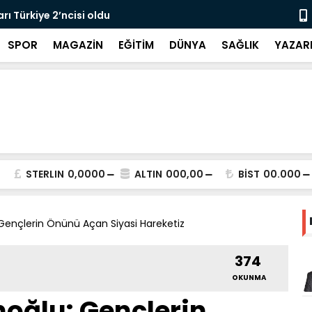
rı Türkiye 2’ncisi oldu
Haykır’dan 
SPOR
MAGAZİN
EĞİTİM
DÜNYA
SAĞLIK
YAZAR
STERLIN
0,0000
ALTIN
000,00
BİST
00.000
Gençlerin Önünü Açan Siyasi Hareketiz
374
OKUNMA
oğlu: Gençlerin