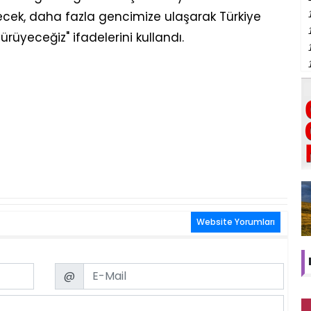
ürecek, daha fazla gencimize ulaşarak Türkiye
yürüyeceğiz" ifadelerini kullandı.
Website Yorumları
Email
@