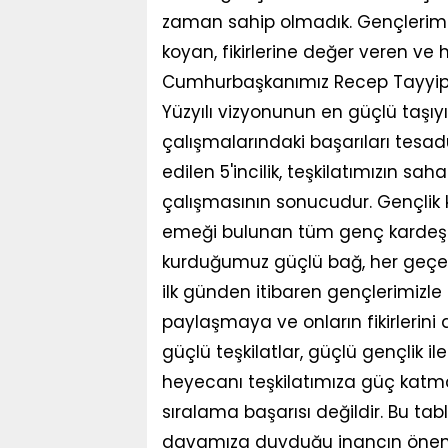
zaman sahip olmadık. Gençlerimi
koyan, fikirlerine değer veren ve 
Cumhurbaşkanımız Recep Tayyip Er
Yüzyılı vizyonunun en güçlü taşıyıcı
çalışmalarındaki başarıları tesadü
edilen 5'incilik, teşkilatımızın sah
çalışmasının sonucudur. Gençlik k
emeği bulunan tüm genç kardeşl
kurduğumuz güçlü bağ, her geçen
ilk günden itibaren gençlerimiz
paylaşmaya ve onların fikirlerini
güçlü teşkilatlar, güçlü gençlik ile
heyecanı teşkilatımıza güç katm
sıralama başarısı değildir. Bu tab
davamıza duyduğu inancın önemli 