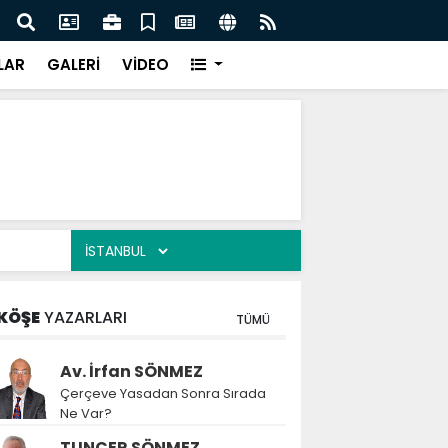
festivaldeki görüntülere tepki
Rektö
LAR
GALERİ
VİDEO
KÖŞE
YAZARLARI
TÜMÜ
Av. İrfan SÖNMEZ
Çerçeve Yasadan Sonra Sırada
Ne Var?
TUNCER SÖNMEZ