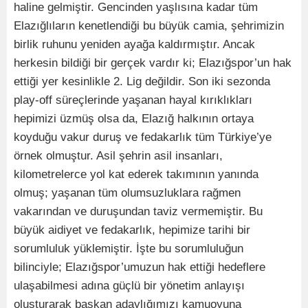
haline gelmiştir. Gencinden yaşlısına kadar tüm
Elazığlıların kenetlendiği bu büyük camia, şehrimizin
birlik ruhunu yeniden ayağa kaldırmıştır. Ancak
herkesin bildiği bir gerçek vardır ki; Elazığspor’un hak
ettiği yer kesinlikle 2. Lig değildir. Son iki sezonda
play-off süreçlerinde yaşanan hayal kırıklıkları
hepimizi üzmüş olsa da, Elazığ halkının ortaya
koyduğu vakur duruş ve fedakarlık tüm Türkiye’ye
örnek olmuştur. Asil şehrin asil insanları,
kilometrelerce yol kat ederek takımının yanında
olmuş; yaşanan tüm olumsuzluklara rağmen
vakarından ve duruşundan taviz vermemiştir. Bu
büyük aidiyet ve fedakarlık, hepimize tarihi bir
sorumluluk yüklemiştir. İşte bu sorumluluğun
bilinciyle; Elazığspor’umuzun hak ettiği hedeflere
ulaşabilmesi adına güçlü bir yönetim anlayışı
oluşturarak başkan adaylığımızı kamuoyuna