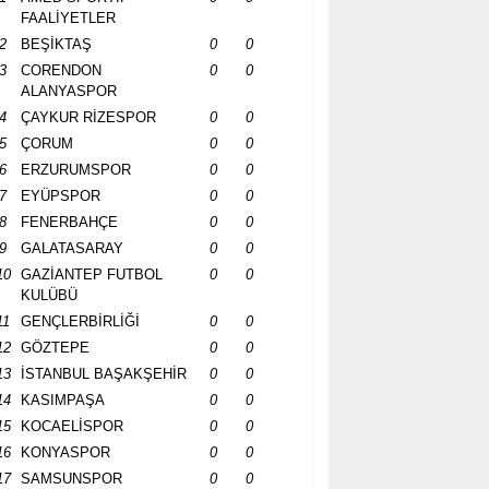
FAALİYETLER
2
BEŞİKTAŞ
0
0
3
CORENDON
0
0
ALANYASPOR
4
ÇAYKUR RİZESPOR
0
0
5
ÇORUM
0
0
6
ERZURUMSPOR
0
0
7
EYÜPSPOR
0
0
8
FENERBAHÇE
0
0
9
GALATASARAY
0
0
10
GAZİANTEP FUTBOL
0
0
KULÜBÜ
11
GENÇLERBİRLİĞİ
0
0
12
GÖZTEPE
0
0
13
İSTANBUL BAŞAKŞEHİR
0
0
14
KASIMPAŞA
0
0
15
KOCAELİSPOR
0
0
16
KONYASPOR
0
0
17
SAMSUNSPOR
0
0