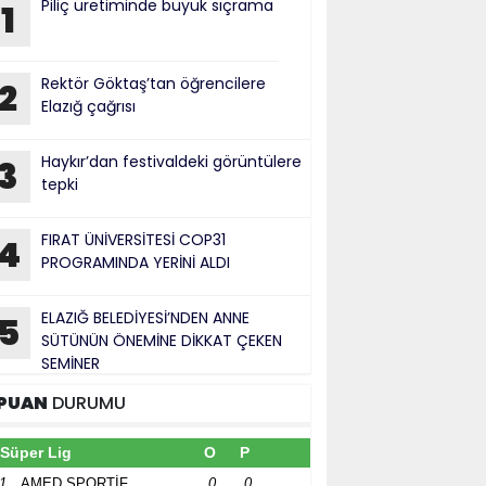
Piliç üretiminde büyük sıçrama
1
Rektör Göktaş’tan öğrencilere
2
Elazığ çağrısı
Haykır’dan festivaldeki görüntülere
3
tepki
FIRAT ÜNİVERSİTESİ COP31
4
PROGRAMINDA YERİNİ ALDI
ELAZIĞ BELEDİYESİ’NDEN ANNE
5
SÜTÜNÜN ÖNEMİNE DİKKAT ÇEKEN
SEMİNER
PUAN
DURUMU
Süper Lig
O
P
1
AMED SPORTİF
0
0