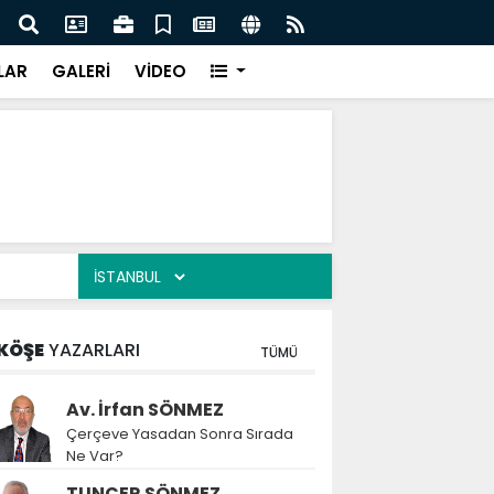
aş’tan öğrencilere Elazığ çağrısı
FIRA
LAR
GALERİ
VİDEO
KÖŞE
YAZARLARI
TÜMÜ
Av. İrfan SÖNMEZ
Çerçeve Yasadan Sonra Sırada
Ne Var?
TUNCER SÖNMEZ