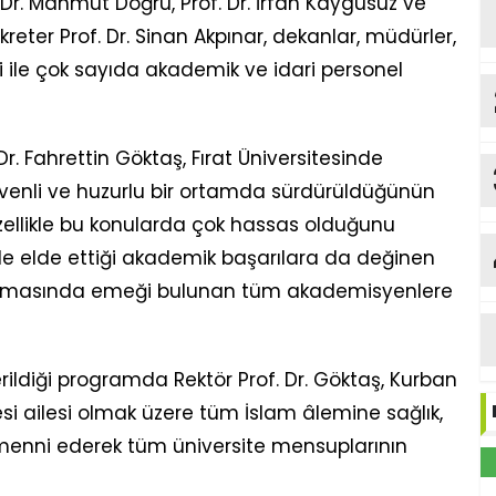
. Dr. Mahmut Doğru, Prof. Dr. İrfan Kaygusuz ve
reter Prof. Dr. Sinan Akpınar, dekanlar, müdürler,
ri ile çok sayıda akademik ve idari personel
. Fahrettin Göktaş, Fırat Üniversitesinde
üvenli ve huzurlu bir ortamda sürdürüldüğünün
özellikle bu konularda çok hassas olduğunu
mde elde ettiği akademik başarılara da değinen
n artmasında emeği bulunan tüm akademisyenlere
verildiği programda Rektör Prof. Dr. Göktaş, Kurban
esi ailesi olmak üzere tüm İslam âlemine sağlık,
emenni ederek tüm üniversite mensuplarının