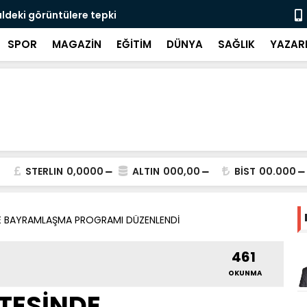
aldeki görüntülere tepki
Rektör Gökt
SPOR
MAGAZİN
EĞİTİM
DÜNYA
SAĞLIK
YAZAR
STERLIN
0,0000
ALTIN
000,00
BİST
00.000
DE BAYRAMLAŞMA PROGRAMI DÜZENLENDİ
461
OKUNMA
İTESİNDE