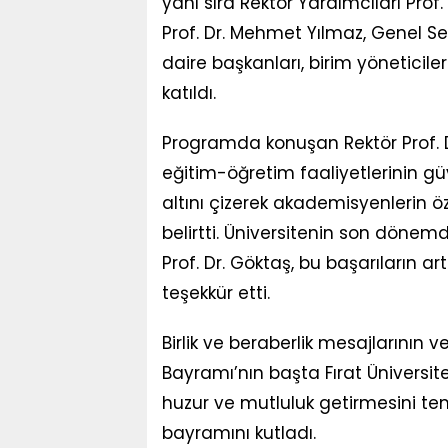
yanı sıra Rektör Yardımcıları Prof
Prof. Dr. Mehmet Yılmaz, Genel Sek
daire başkanları, birim yöneticile
katıldı.
Programda konuşan Rektör Prof. Dr
eğitim-öğretim faaliyetlerinin g
altını çizerek akademisyenlerin 
belirtti. Üniversitenin son döne
Prof. Dr. Göktaş, bu başarıları
teşekkür etti.
Birlik ve beraberlik mesajlarının 
Bayramı’nın başta Fırat Üniversit
huzur ve mutluluk getirmesini t
bayramını kutladı.