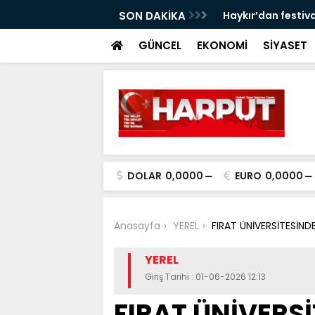
iye 2’ncisi oldu
SON DAKİKA
Haykır’dan festiv
GÜNCEL
EKONOMİ
SİYASET
DOLAR
0,0000
EURO
0,0000
Anasayfa
YEREL
FIRAT ÜNİVERSİTESİN
YEREL
Giriş Tarihi : 01-06-2026 12:13
FIRAT ÜNİVERS