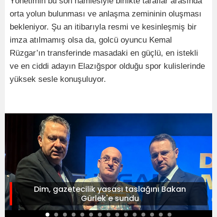
Yönetimin bu son hamlesiyle birlikte taraflar arasında
orta yolun bulunması ve anlaşma zemininin oluşması
bekleniyor. Şu an itibarıyla resmi ve kesinleşmiş bir
imza atılmamış olsa da, golcü oyuncu Kemal
Rüzgar’ın transferinde masadaki en güçlü, en istekli
ve en ciddi adayın Elazığspor olduğu spor kulislerinde
yüksek sesle konuşuluyor.
Dim, gazetecilik yasası taslağını Bakan
Gürlek'e sundu