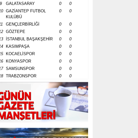
9
GALATASARAY
0
0
10
GAZİANTEP FUTBOL
0
0
KULÜBÜ
11
GENÇLERBİRLİĞİ
0
0
12
GÖZTEPE
0
0
13
İSTANBUL BAŞAKŞEHİR
0
0
14
KASIMPAŞA
0
0
15
KOCAELİSPOR
0
0
16
KONYASPOR
0
0
17
SAMSUNSPOR
0
0
18
TRABZONSPOR
0
0