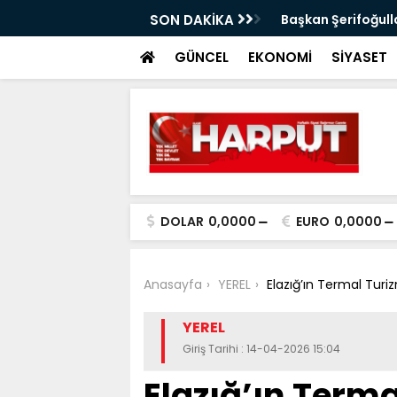
SON DAKİKA
Başkan Şerifoğulları Türkiye 2’nci
GÜNCEL
EKONOMİ
SİYASET
DOLAR
0,0000
EURO
0,0000
Anasayfa
YEREL
Elazığ’ın Termal Turi
YEREL
Giriş Tarihi : 14-04-2026 15:04
Elazığ’ın Terma