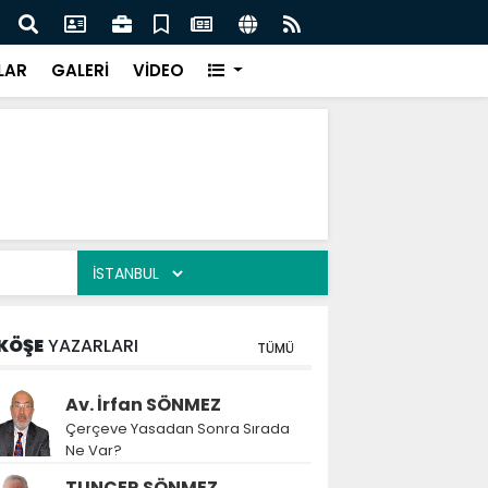
rüntülere tepki
Rektör Göktaş’tan ö
LAR
GALERİ
VİDEO
KÖŞE
YAZARLARI
TÜMÜ
Av. İrfan SÖNMEZ
Çerçeve Yasadan Sonra Sırada
Ne Var?
TUNCER SÖNMEZ