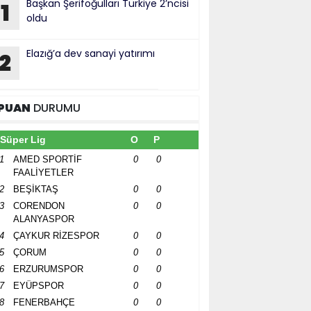
Başkan Şerifoğulları Türkiye 2’ncisi
1
oldu
Elazığ’a dev sanayi yatırımı
2
PUAN
DURUMU
Süper Lig
O
P
1
AMED SPORTİF
0
0
FAALİYETLER
2
BEŞİKTAŞ
0
0
3
CORENDON
0
0
ALANYASPOR
4
ÇAYKUR RİZESPOR
0
0
5
ÇORUM
0
0
6
ERZURUMSPOR
0
0
7
EYÜPSPOR
0
0
8
FENERBAHÇE
0
0