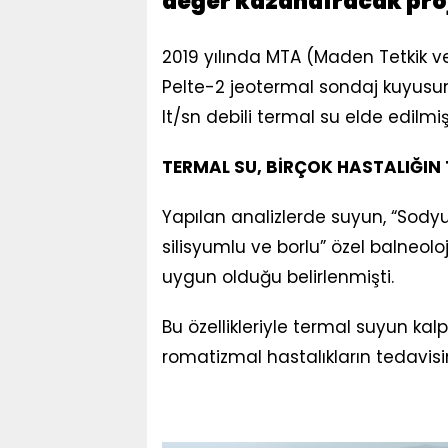
değer kazandıracak proj
2019 yılında MTA (Maden Tetkik 
Pelte-2 jeotermal sondaj kuyusun
lt/sn debili termal su elde edilmiş
TERMAL SU, BİRÇOK HASTALIĞIN 
Yapılan analizlerde suyun, “Sodyum
silisyumlu ve borlu” özel balneolo
uygun olduğu belirlenmişti.
Bu özellikleriyle termal suyun kalp 
romatizmal hastalıkların tedavisin