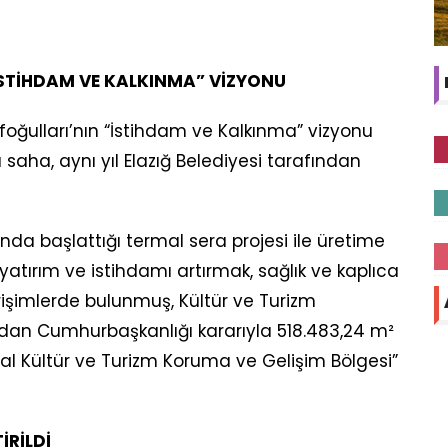
STİHDAM VE KALKINMA” VİZYONU
ifoğulları’nın “İstihdam ve Kalkınma” vizyonu
aha, aynı yıl Elazığ Belediyesi tarafından
ı’nda başlattığı termal sera projesi ile üretime
tırım ve istihdamı artırmak, sağlık ve kaplıca
rişimlerde bulunmuş, Kültür ve Turizm
ından Cumhurbaşkanlığı kararıyla 518.483,24 m²
al Kültür ve Turizm Koruma ve Gelişim Bölgesi”
İRİLDİ