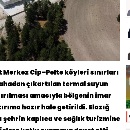
t Merkez Cip–Pelte köyleri sınırları
sahadan çıkartılan termal suyun
ırılması amacıyla bölgenin imar
ıma hazır hale getirildi. Elazığ
ı şehrin kaplıca ve sağlık turizmine