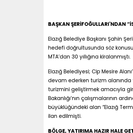
BAŞKAN ŞERİFOĞULLARI'NDAN “İ
Elazığ Belediye Başkanı Şahin Şer
hedefi doğrultusunda söz konusu s
MTA’dan 30 yıllığına kiralanmıştı.
Elazığ Belediyesi; Cip Mesire Alan
devam ederken turizm alanında ya
turizmini geliştirmek amacıyla gi
Bakanlığı’nın çalışmalarının ard
büyüklüğündeki alan “Elazığ Term
ilan edilmişti.
BÖLGE, YATIRIMA HAZIR HALE GET