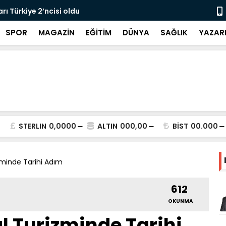
si oldu
Haykır’dan festivaldeki gö
SPOR
MAGAZİN
EĞİTİM
DÜNYA
SAĞLIK
YAZAR
STERLIN
0,0000
ALTIN
000,00
BİST
00.000
zminde Tarihi Adım
612
OKUNMA
l Turizminde Tarihi