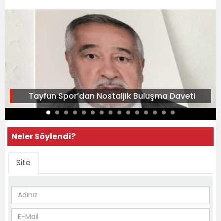
Tayfun Spor’dan Nostaljik Buluşma Daveti
Neler Söylendi?
Site